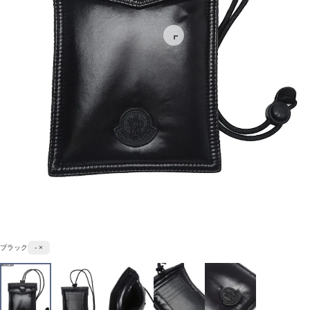
ブラック
- ×