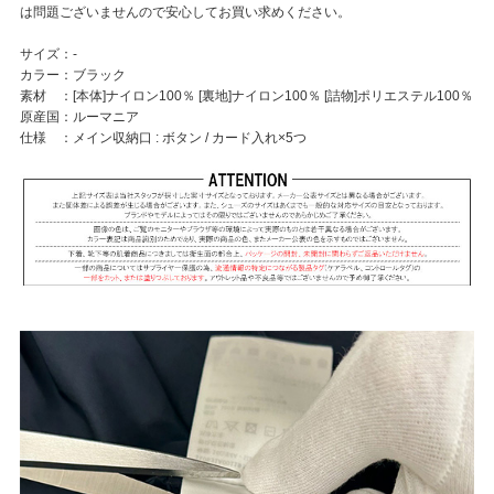
は問題ございませんので安心してお買い求めください。
サイズ：-
カラー：ブラック
素材 ：[本体]ナイロン100％ [裏地]ナイロン100％ [詰物]ポリエステル100％
原産国：ルーマニア
仕様 ：メイン収納口 : ボタン / カード入れ×5つ