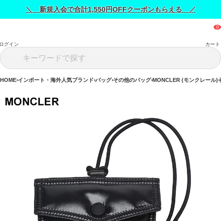
＼ 新規入会で合計1,550円OFFクーポンもらえる ／
ログイン
カート
HOME
インポート・海外人気ブランド
バッグ
その他のバッグ
MONCLER (モンクレール)