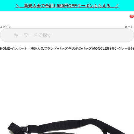
＼ 新規入会で合計1,550円OFFクーポンもらえる ／
ログイン
カート
HOME
インポート・海外人気ブランド
バッグ
その他のバッグ
MONCLER (モンクレール)