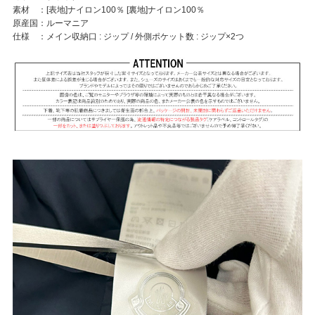
素材 ：[表地]ナイロン100％ [裏地]ナイロン100％
原産国：ルーマニア
仕様 ：メイン収納口 : ジップ / 外側ポケット数 : ジップ×2つ