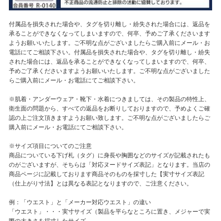
付属品を損失された場合や、タグを切り離し・紛失された場合には、返品を
承ることができなくなってしまいますので、何卒、予めご了承くださいます
ようお願いいたします。ご不明な点がございましたらご購入前にメール・お
電話にてご相談下さい。付属品を損失された場合や、タグを切り離し・紛失
された場合には、返品を承ることができなくなってしまいますので、何卒、
予めご了承くださいますようお願いいたします。ご不明な点がございました
らご購入前にメール・お電話にてご相談下さい。
※肌着・アンダーウェア・靴下・水着につきましては、その製品の特性上、
衛生面の問題から、すべての返品をお断りしておりますので、予めよくご確
認の上ご注文頂きますようお願い致します。ご不明な点がございましたらご
購入前にメール・お電話にてご相談下さい。
※サイズ項目についてのご注意
商品についている下げ札（タグ）に身長や胸囲などのサイズが記載されたも
のがございますが、そちらは「対応ヌードサイズ表記」となります。当店の
商品ページに記載しております商品そのものを採寸した【実寸サイズ表記
（仕上がり寸法】とは異なる表記となりますので、ご注意ください。
例：「ウエスト」と「メーカー対応ウエスト」の違い
「ウエスト」・・・実寸サイズ（製品を平らなところに置き、メジャーで実
際の大きさを採寸したサイズ