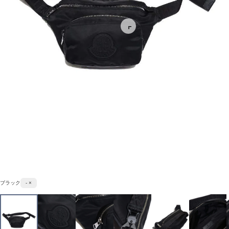
ブラック
- ×