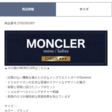
商品情報
サイズ
商品番号:2702201007
▲その他のMONCLERはこちら▲
・比類のない機能を備えた小さなメンズウエストポーチDurance
・ドリルナイロンの丈夫な質感やスマートなデザインが魅力
・前面と背面に設けたジップポケット
・ショルダーベルトにシグネチャー刺繍
・前面のロゴが個性的な視覚効果を加えています
サイズ：-
カラー：ブラック