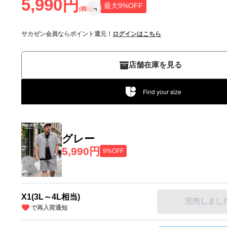
5,990円
最大9%OFF
(税込)
サカゼン会員ならポイント還元！
ログインはこちら
店舗在庫を見る
Find your size
グレー
5,990円
9%OFF
X1(3L～4L相当)
完売しまし
で再入荷通知