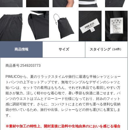
商品情報
サイズ
スタイリング
（14件）
商品番号:2549203773
PIMLICOから、夏のリラックスタイムや旅行に最適な半袖シャツとショー
トパンツの上下セットアップです。無地でシンプルなデザインのシャツと
短パンは、セットでの着用はもちろん、それぞれ単品でも着回しやすい万
能さが魅力。涼しく軽やかな着心地で、暑い季節も快適に過ごせます。パ
ンツのウエストはゴムとドローコード仕様になっており、好みのフィット
感に調節可能です。さらに、コンパクトにまとめて持ち運べる便利な収納
袋が付いているため、旅行や出張、レジャーなどの持ち運びにも重宝しま
す。
※素材や加工の特性上、開封直後に染料や生地由来のにおいを感じる場合