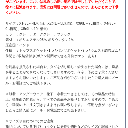
がございます。においは風通しの良い場所で陰干ししていただくことで、
徐々に軽減されます。品質には問題ございませんので、あらかじめご了承
ください。
サイズ：X1(3L～4L相当)、X2(4L～5L相当)、X3(6L～7L相当)、X4(8L～
9L相当)、X5(9L～10L相当)
カラー：グレー、ダークグレー、ブラック
素材 ：ポリエステル98％ ポリウレタン2％
原産国：インド
仕様 ：トップスポケット×1つ / パンツポケット×3つ / ウエスト調節ゴム /
前閉じ / 収納袋付き(ボタン開閉ができる外側ポケットあり)
付属品を損失された場合や、タグを切り離し・紛失された場合には、返品
を承ることができなくなってしまいますので、何卒、予めご了承ください
ますようお願いいたします。ご不明な点がございましたらご購入前にメー
ル・お電話にてご相談下さい。
※肌着・アンダーウェア・靴下・水着につきましては、その製品の特性
上、衛生面の問題から、すべての返品をお断りしておりますので、予めよ
くご確認の上ご注文頂きますようお願い致します。ご不明な点がございま
したらご購入前にメール・お電話にてご相談下さい。
※サイズ項目についてのご注意
商品についている下げ札（タグ）に身長や胸囲などのサイズが記載された