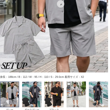
身長：188cm / B：112 / W：95 / H：110 / S：29.0cm 着用サイズ：X2
グレー
ダークグレー
ブラック