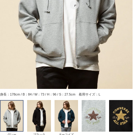
身長：178cm / B：84 / W：73 / H：96 / S：27.5cm 着用サイズ：L
グレー
ブラック
ターコイズ