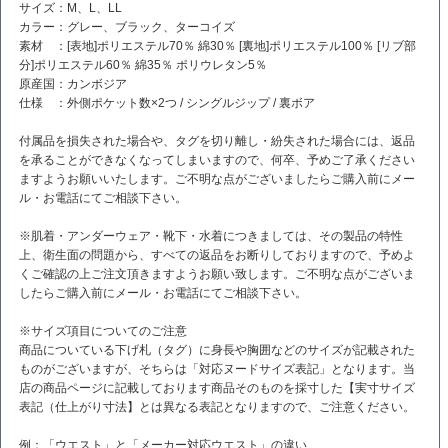
サイズ：M、L、LL
カラー：グレー、ブラック、ターコイズ
素材 ：[表地]ポリエステル70％ 綿30％ [裏地]ポリエステル100％ [リブ部
分]ポリエステル60％ 綿35％ ポリウレタン5％
原産国：カンボジア
仕様 ：外側ポケット数×2つ / シングルジップ / 裏ボア
付属品を損失された場合や、タグを切り離し・紛失された場合には、返品
を承ることができなくなってしまいますので、何卒、予めご了承ください
ますようお願いいたします。ご不明な点がございましたらご購入前にメー
ル・お電話にてご相談下さい。
※肌着・アンダーウェア・靴下・水着につきましては、その製品の特性
上、衛生面の問題から、すべての返品をお断りしておりますので、予めよ
くご確認の上ご注文頂きますようお願い致します。ご不明な点がございま
したらご購入前にメール・お電話にてご相談下さい。
※サイズ項目についてのご注意
商品についている下げ札（タグ）に身長や胸囲などのサイズが記載された
ものがございますが、そちらは「対応ヌードサイズ表記」となります。当
店の商品ページに記載しております商品そのものを採寸した【実寸サイズ
表記（仕上がり寸法】とは異なる表記となりますので、ご注意ください。
例：「ウエスト」と「メーカー対応ウエスト」の違い