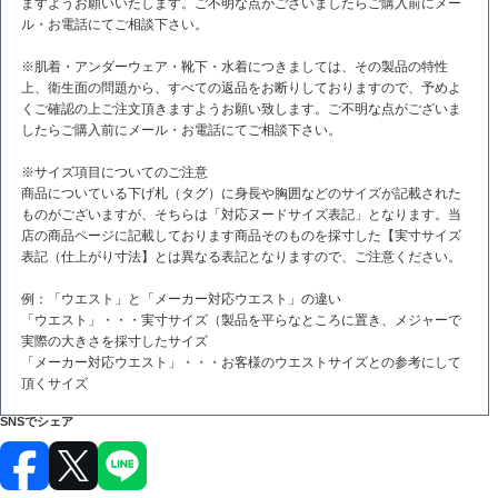
ますようお願いいたします。ご不明な点がございましたらご購入前にメー
ル・お電話にてご相談下さい。
※肌着・アンダーウェア・靴下・水着につきましては、その製品の特性
上、衛生面の問題から、すべての返品をお断りしておりますので、予めよ
くご確認の上ご注文頂きますようお願い致します。ご不明な点がございま
したらご購入前にメール・お電話にてご相談下さい。
※サイズ項目についてのご注意
商品についている下げ札（タグ）に身長や胸囲などのサイズが記載された
ものがございますが、そちらは「対応ヌードサイズ表記」となります。当
店の商品ページに記載しております商品そのものを採寸した【実寸サイズ
表記（仕上がり寸法】とは異なる表記となりますので、ご注意ください。
例：「ウエスト」と「メーカー対応ウエスト」の違い
「ウエスト」・・・実寸サイズ（製品を平らなところに置き、メジャーで
実際の大きさを採寸したサイズ
「メーカー対応ウエスト」・・・お客様のウエストサイズとの参考にして
頂くサイズ
SNSでシェア