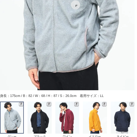
身長：175cm / B：82 / W：68 / H：87 / S：26.0cm 着用サイズ：LL
グレー
ブラック
ワイン
イエロー
ネイビー