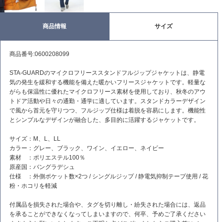
商品情報
サイズ
商品番号:0600208099
STA-GUARDのマイクロフリーススタンドフルジップジャケットは、静電
気の発生を緩和する機能を備えた暖かいフリースジャケットです。軽量な
がらも保温性に優れたマイクロフリース素材を使用しており、秋冬のアウ
トドア活動や日々の通勤・通学に適しています。スタンドカラーデザイン
で風から首元を守りつつ、フルジップ仕様は着脱を容易にします。機能性
とシンプルなデザインが融合した、多目的に活躍するジャケットです。
サイズ：M、L、LL
カラー：グレー、ブラック、ワイン、イエロー、ネイビー
素材 ：ポリエステル100％
原産国：バングラデシュ
仕様 ：外側ポケット数×2つ / シングルジップ / 静電気抑制テープ使用 / 花
粉・ホコリを軽減
付属品を損失された場合や、タグを切り離し・紛失された場合には、返品
を承ることができなくなってしまいますので、何卒、予めご了承ください