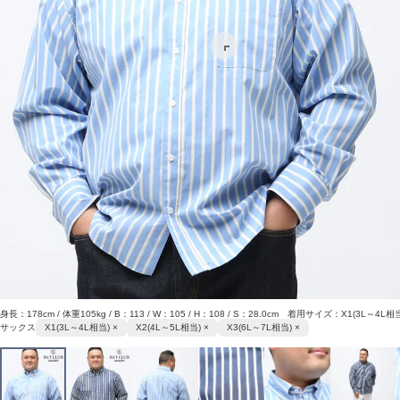
身長：178cm / 体重105kg / B：113 / W：105 / H：108 / S：28.0cm 着用サイズ：X1(3L～4L相
サックス
X1(3L～4L相当) ×
X2(4L～5L相当) ×
X3(6L～7L相当) ×