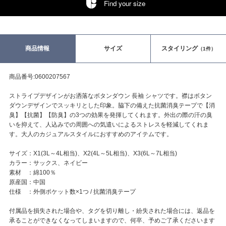
Find your size
商品情報
サイズ
スタイリング
（1件）
商品番号:0600207567
ストライプデザインがお洒落なボタンダウン 長袖 シャツです。襟はボタン
ダウンデザインでスッキリとした印象。脇下の備えた抗菌消臭テープで【消
臭】【抗菌】【防臭】の3つの効果を発揮してくれます。外出の際の汗の臭
いを抑えて、人込みでの周囲への気遣いによるストレスを軽減してくれま
す。大人のカジュアルスタイルにおすすめのアイテムです。
サイズ：X1(3L～4L相当)、X2(4L～5L相当)、X3(6L～7L相当)
カラー：サックス、ネイビー
素材 ：綿100％
原産国：中国
仕様 ：外側ポケット数×1つ / 抗菌消臭テープ
付属品を損失された場合や、タグを切り離し・紛失された場合には、返品を
承ることができなくなってしまいますので、何卒、予めご了承くださいます