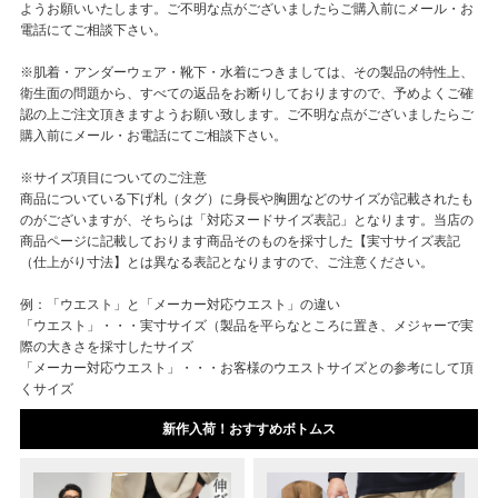
ようお願いいたします。ご不明な点がございましたらご購入前にメール・お
電話にてご相談下さい。
※肌着・アンダーウェア・靴下・水着につきましては、その製品の特性上、
衛生面の問題から、すべての返品をお断りしておりますので、予めよくご確
認の上ご注文頂きますようお願い致します。ご不明な点がございましたらご
購入前にメール・お電話にてご相談下さい。
※サイズ項目についてのご注意
商品についている下げ札（タグ）に身長や胸囲などのサイズが記載されたも
のがございますが、そちらは「対応ヌードサイズ表記」となります。当店の
商品ページに記載しております商品そのものを採寸した【実寸サイズ表記
（仕上がり寸法】とは異なる表記となりますので、ご注意ください。
例：「ウエスト」と「メーカー対応ウエスト」の違い
「ウエスト」・・・実寸サイズ（製品を平らなところに置き、メジャーで実
際の大きさを採寸したサイズ
「メーカー対応ウエスト」・・・お客様のウエストサイズとの参考にして頂
くサイズ
新作入荷！おすすめボトムス