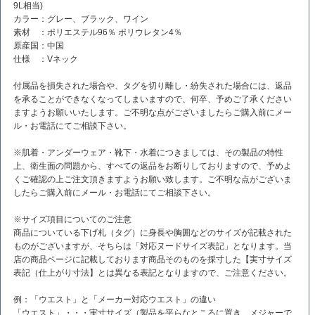
9L相当)
カラー：グレー、ブラック、ワイン
素材 ：ポリエステル96％ ポリウレタン4％
原産国：中国
仕様 ：Vネック
付属品を損失された場合や、タグを切り離し・紛失された場合には、返品
を承ることができなくなってしまいますので、何卒、予めご了承ください
ますようお願いいたします。ご不明な点がございましたらご購入前にメー
ル・お電話にてご相談下さい。
※肌着・アンダーウェア・靴下・水着につきましては、その製品の特性
上、衛生面の問題から、すべての返品をお断りしておりますので、予めよ
くご確認の上ご注文頂きますようお願い致します。ご不明な点がございま
したらご購入前にメール・お電話にてご相談下さい。
※サイズ項目についてのご注意
商品についている下げ札（タグ）に身長や胸囲などのサイズが記載された
ものがございますが、そちらは「対応ヌードサイズ表記」となります。当
店の商品ページに記載しております商品そのものを採寸した【実寸サイズ
表記（仕上がり寸法】とは異なる表記となりますので、ご注意ください。
例：「ウエスト」と「メーカー対応ウエスト」の違い
「ウエスト」・・・実寸サイズ（製品を平らなところに置き、メジャーで