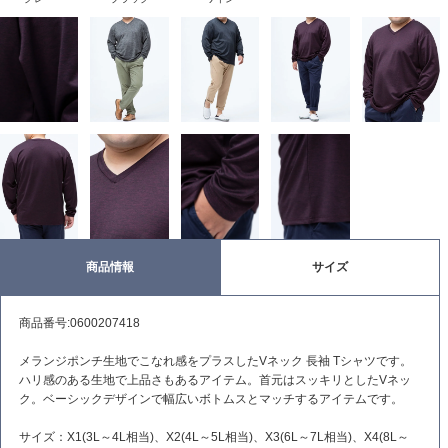
商品情報
サイズ
商品番号:0600207418
メランジポンチ生地でこなれ感をプラスしたVネック 長袖 Tシャツです。
ハリ感のある生地で上品さもあるアイテム。首元はスッキリとしたVネッ
ク。ベーシックデザインで幅広いボトムスとマッチするアイテムです。
サイズ：X1(3L～4L相当)、X2(4L～5L相当)、X3(6L～7L相当)、X4(8L～