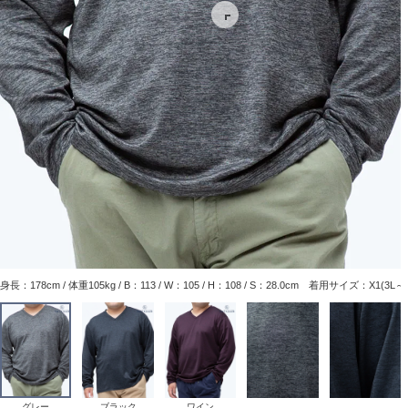
身長：178cm / 体重105kg / B：113 / W：105 / H：108 / S：28.0cm 着用サイズ：X1(3L
グレー
ブラック
ワイン