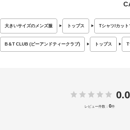
大きいサイズのメンズ服
トップス
Tシャツ/カット
B＆T CLUB (ビーアンドティークラブ)
トップス
0.0
0
レビュー件数：
件