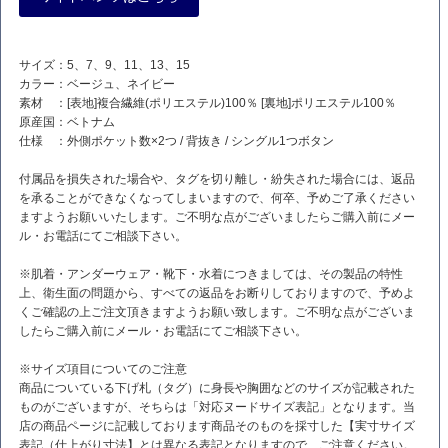
サイズ：5、7、9、11、13、15
カラー：ベージュ、ネイビー
素材 ：[表地]複合繊維(ポリエステル)100％ [裏地]ポリエステル100％
原産国：ベトナム
仕様 ：外側ポケット数×2つ / 背抜き / シングル1つボタン
付属品を損失された場合や、タグを切り離し・紛失された場合には、返品
を承ることができなくなってしまいますので、何卒、予めご了承ください
ますようお願いいたします。ご不明な点がございましたらご購入前にメー
ル・お電話にてご相談下さい。
※肌着・アンダーウェア・靴下・水着につきましては、その製品の特性
上、衛生面の問題から、すべての返品をお断りしておりますので、予めよ
くご確認の上ご注文頂きますようお願い致します。ご不明な点がございま
したらご購入前にメール・お電話にてご相談下さい。
※サイズ項目についてのご注意
商品についている下げ札（タグ）に身長や胸囲などのサイズが記載された
ものがございますが、そちらは「対応ヌードサイズ表記」となります。当
店の商品ページに記載しております商品そのものを採寸した【実寸サイズ
表記（仕上がり寸法】とは異なる表記となりますので、ご注意ください。