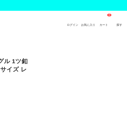
ログイン
お気に入り
カート
探す
グル 1ツ釦
いサイズ レ