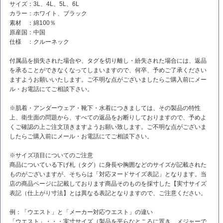
サイズ：3L、4L、5L、6L
カラー：ホワイト、ブラック
素材 ：綿100％
原産国：中国
仕様 ：クルーネック
付属品を損失された場合や、タグを切り離し・紛失された場合には、返品
を承ることができなくなってしまいますので、何卒、予めご了承ください
ますようお願いいたします。ご不明な点がございましたらご購入前にメー
ル・お電話にてご相談下さい。
※肌着・アンダーウェア・靴下・水着につきましては、その製品の特性
上、衛生面の問題から、すべての返品をお断りしておりますので、予めよ
くご確認の上ご注文頂きますようお願い致します。ご不明な点がございま
したらご購入前にメール・お電話にてご相談下さい。
※サイズ項目についてのご注意
商品についている下げ札（タグ）に身長や胸囲などのサイズが記載された
ものがございますが、そちらは「対応ヌードサイズ表記」となります。当
店の商品ページに記載しております商品そのものを採寸した【実寸サイズ
表記（仕上がり寸法】とは異なる表記となりますので、ご注意ください。
例：「ウエスト」と「メーカー対応ウエスト」の違い
「ウエスト」・・・実寸サイズ（製品を平らなところに置き、メジャーで