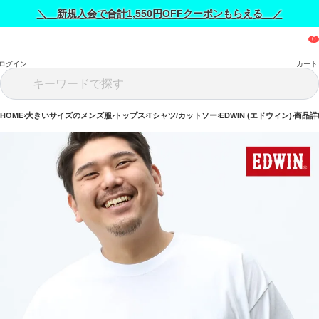
＼ 新規入会で合計1,550円OFFクーポンもらえる ／
ログイン
カート
HOME
大きいサイズのメンズ服
トップス
Tシャツ/カットソー
EDWIN (エドウィン)
商品詳