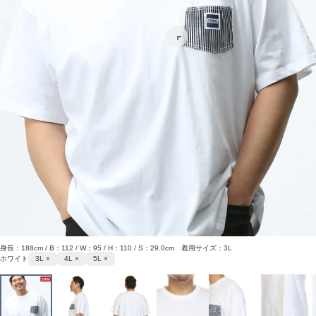
身長：188cm / B：112 / W：95 / H：110 / S：29.0cm 着用サイズ：3L
ホワイト
3L ×
4L ×
5L ×