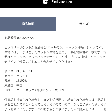
Find your size
商品情報
サイズ
商品番号:0003205722
ヒッコリーポケットがお洒落なEDWINのクルーネック 半袖 Tシャツです。
生地にはしっかりとしたコットン生地を使用し、着心地抜群の一枚です。首
元はベーシックなクルーネックデザイン。左袖に『E』の刺繍。ベーシック
デザインで幅広いボトムスと合わせていただけます。
サイズ：3L、4L、5L
カラー：ホワイト
素材 ：綿100％
原産国：中国
仕様 ：クルーネック / 外側ポケット数×1つ
付属品を損失された場合や、タグを切り離し・紛失された場合には、返品を
承ることができなくなってしまいますので、何卒、予めご了承くださいます
ようお願いいたします。ご不明な点がございましたらご購入前にメール・お