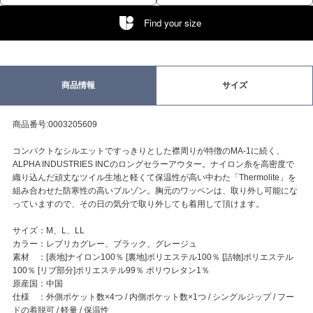
Find your size
商品情報
サイズ
商品番号:0003205609
コンパクトなシルエットですっきりとした襟周りが特徴のMA-1に続く、
ALPHA INDUSTRIES INCのロングセラーアウター。ナイロン糸を高密度で
織り込んだ頑丈なツイル生地と軽くて保温性が高い中わた「Thermolite」を
組み合わせた防寒性の高いブルゾン。胸元のワッペンは、取り外し可能にな
っていますので、その日の気分で取り外しても着用して頂けます。
サイズ：M、L、LL
カラー：レプリカグレー、ブラック、グレージュ
素材 ：[表地]ナイロン100％ [裏地]ポリエステル100％ [詰物]ポリエステル
100％ [リブ部分]ポリエステル99％ ポリウレタン1％
原産国：中国
仕様 ：外側ポケット数×4つ / 内側ポケット数×1つ / シングルジップ / フー
ドの着脱可 / 軽量 / 保温性