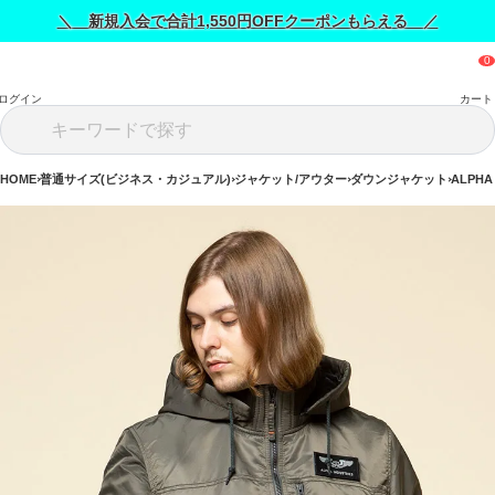
＼ 新規入会で合計1,550円OFFクーポンもらえる ／
ログイン
カート
HOME
普通サイズ(ビジネス・カジュアル)
ジャケット/アウター
ダウンジャケット
ALPHA