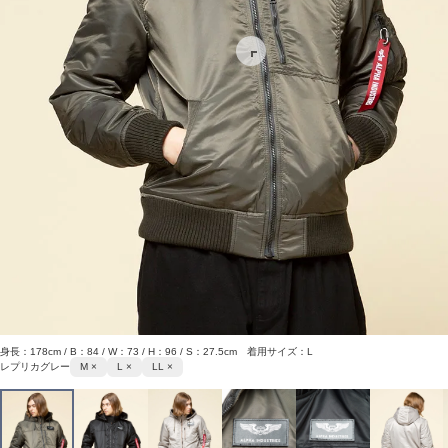
身長：178cm / B：84 / W：73 / H：96 / S：27.5cm 着用サイズ：L
レプリカグレー
M ×
L ×
LL ×