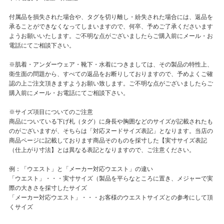
付属品を損失された場合や、タグを切り離し・紛失された場合には、返品を
承ることができなくなってしまいますので、何卒、予めご了承くださいます
ようお願いいたします。ご不明な点がございましたらご購入前にメール・お
電話にてご相談下さい。
※肌着・アンダーウェア・靴下・水着につきましては、その製品の特性上、
衛生面の問題から、すべての返品をお断りしておりますので、予めよくご確
認の上ご注文頂きますようお願い致します。ご不明な点がございましたらご
購入前にメール・お電話にてご相談下さい。
※サイズ項目についてのご注意
商品についている下げ札（タグ）に身長や胸囲などのサイズが記載されたも
のがございますが、そちらは「対応ヌードサイズ表記」となります。当店の
商品ページに記載しております商品そのものを採寸した【実寸サイズ表記
（仕上がり寸法】とは異なる表記となりますので、ご注意ください。
例：「ウエスト」と「メーカー対応ウエスト」の違い
「ウエスト」・・・実寸サイズ（製品を平らなところに置き、メジャーで実
際の大きさを採寸したサイズ
「メーカー対応ウエスト」・・・お客様のウエストサイズとの参考にして頂
くサイズ