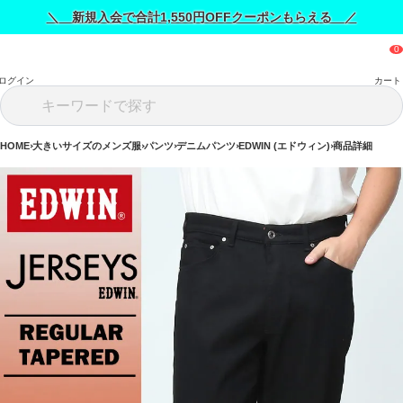
＼ 新規入会で合計1,550円OFFクーポンもらえる ／
ログイン
カート
HOME
大きいサイズのメンズ服
パンツ
デニムパンツ
EDWIN (エドウィン)
商品詳細