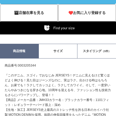
店舗在庫を見る
お気に入り登録する
Find your size
商品情報
サイズ
スタイリング
（3件）
商品番号:0003205344
『このデニム、スゴイ』でおなじみ JERSEYS！デニムに見えるけど驚くほ
どよく伸びる！見た目はジーンズなのに、実はラク。出かける時はもちろ
ん、お家でも！ラクしてカッコよく。ラクしてカワイイ。そして、一度穿い
たらやみつきになる穿き心地。10周年を迎える今、ファッション性も技術力
もさらにパワーアップし、登場！！
【商品】メーカー品番：JMH33カラー名：ブラックカラー番号：1101フィ
ット：レギュラーテーパード股上：深め
【生地・加工】JERSEYS史上最高のストレッチ性を誇る日本のカイハラ社
製 MOTION DENIMを採用。抜群の伸長回復率をもったデニム『MOTION