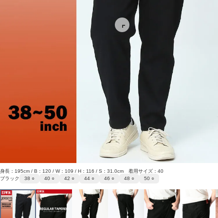
身長：195cm / B：120 / W：109 / H：116 / S：31.0cm 着用サイズ：40
ブラック
38 ○
40 ○
42 ○
44 ○
46 ○
48 ○
50 ○