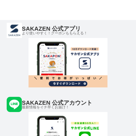
ン 大きいサイズ
イズ メンズ ジー
イズ メンズ ジー
メンズ 
メンズ ジーンズ
ンズ デニムパンツ
ンズ デニムパンツ
デニムパ
デニムパンツ ロン
ロングパンツ ボト
ロングパンツ ボト
グパンツ
グパンツ ボトムス
ムス
ムス
SAKAZEN 公式アプリ
より使いやすく！クーポンももらえる！
SAKAZEN 公式アカウント
最新情報をイチ早くお届け！