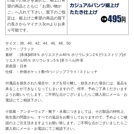
の股下の長さを選択し、裾上げ希
望の商品とともに「お買い物か
ご」へ入れて下さい。股下のご指
定は、裾上げご希望の商品の股下
の長さからマイナス3cmよりお承
り可能です。
サイズ：38、40、42、44、46、48、50
カラー：ブラック
素材 ：[本体]綿58％ ポリエステル40％ ポリウレタン2％ [ウエストリブ]ポ
リエステル95％ ポリウレタン5％ [革ラベル]牛革
原産国：日本
仕様 ：外側ポケット数×5つ / ジップフライ / ストレッチ
付属品を損失された場合や、タグを切り離し・紛失された場合には、返品を
承ることができなくなってしまいますので、何卒、予めご了承くださいます
ようお願いいたします。ご不明な点がございましたらご購入前にメール・お
電話にてご相談下さい。
※肌着・アンダーウェア・靴下・水着につきましては、その製品の特性上、
衛生面の問題から、すべての返品をお断りしておりますので、予めよくご確
認の上ご注文頂きますようお願い致します。ご不明な点がございましたらご
購入前にメール・お電話にてご相談下さい。