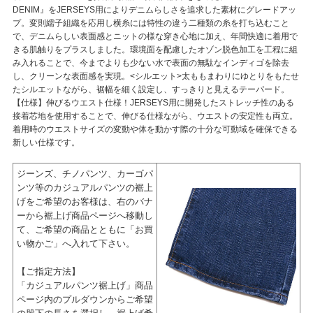
DENIM』をJERSEYS用によりデニムらしさを追求した素材にグレードアッ
プ。変則繻子組織を応用し横糸には特性の違う二種類の糸を打ち込むこと
で、デニムらしい表面感とニットの様な穿き心地に加え、年間快適に着用で
きる肌触りをプラスしました。環境面を配慮したオゾン脱色加工を工程に組
み入れることで、今までよりも少ない水で表面の無駄なインディゴを除去
し、クリーンな表面感を実現。<シルエット>太ももまわりにゆとりをもたせ
たシルエットながら、裾幅を細く設定し、すっきりと見えるテーパード。
【仕様】伸びるウエスト仕様！JERSEYS用に開発したストレッチ性のある
接着芯地を使用することで、伸びる仕様ながら、ウエストの安定性も両立。
着用時のウエストサイズの変動や体を動かす際の十分な可動域を確保できる
新しい仕様です。
ジーンズ、チノパンツ、カーゴパ
ンツ等のカジュアルパンツの裾上
げをご希望のお客様は、右のバナ
ーから裾上げ商品ページへ移動し
て、ご希望の商品とともに「お買
い物かご」へ入れて下さい。
【ご指定方法】
「カジュアルパンツ裾上げ」商品
ページ内のプルダウンからご希望