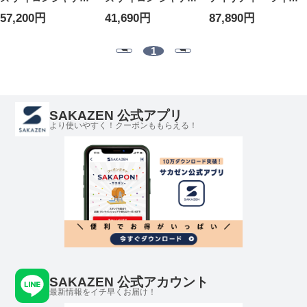
ト グラデーション 3ス
ト 軽量 ナイロン 撥水
切り替え ボンバー ジ
57,200円
41,690円
87,890円
トライプス ナイロン
フルジップ RAW
ャケット Y3JY4554
トラック トップ フル
EDGE 3 STRIPES
メンズ
ジップ Y3KS3804
NYLON SHELL
1
JACKET Y3KF6027
SAKAZEN 公式アプリ
より使いやすく！クーポンももらえる！
SAKAZEN 公式アカウント
最新情報をイチ早くお届け！