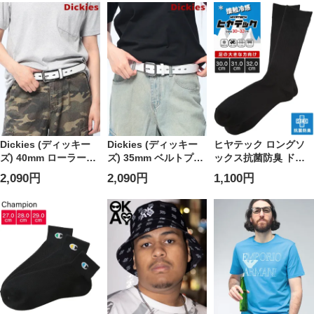
クス
Dickies (ディッキー
Dickies (ディッキー
ヒヤテック ロングソ
ズ) 40mm ローラーバ
ズ) 35mm ベルトプレ
ックス抗菌防臭 ドラ
ックル ステッチ ベル
ーン 無地 プレーン 合
イ 30cm-32cm メンズ
2,090円
2,090円
1,100円
ト 無地 合成皮革 ベル
成皮革 ユニセックス
大きいサイズ 口ゴム
ト ユニセックス
ゆったり 冷感 ロンフ
レッシュ ロング 靴下
B＆T CLUB ビーアン
ドティークラブ