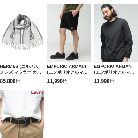
ンストーン スウェッ
ーネック コットン カ
ト ワイドパンツ
ットソー
EA7LW972AF20758
EA7M1307AF10375
HERMES (エルメス)
EMPORIO ARMANI
EMPORIO ARMANI
メンズ マフラー カシ
(エンポリオアルマー
(エンポリオアルマー
ミヤ100％ フリンジ
ニ) メンズ ショートパ
ニ) ロゴ ワンポイント
85,800円
11,990円
11,990円
サングル
ンツ ロゴ ウエストコ
クルーネック 長袖 コ
HERH259151S
ード ショーツ スウェ
ットン Tシャツ
ット ショートパンツ
EAM5362AF13669 メ
EA78NPS65PJVRZ
ンズ