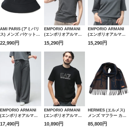
AMI PARIS (アミパリ
EMPORIO ARMANI
EMPORIO ARMANI
ス) メンズ バケットハ
(エンポリオアルマー
(エンポリオアルマー
ット ロゴ ワンポイン
ニ) レディース Tシャ
ニ) レディース Tシャ
22,990円
15,290円
15,290円
ト バケハ Ami de
ツ 半袖 ロゴ ラインス
ツ 半袖 ロゴ ラインス
Coeur
トーン クルーネック
トーン クロップド丈
AMUHA666AW0041
カットソー
スウェット カットソ
EA7LW969AF14880
ー
EA7LW970AF20758
EMPORIO ARMANI
EMPORIO ARMANI
HERMES (エルメス)
(エンポリオアルマー
(エンポリオアルマー
メンズ マフラー カシ
ニ) レディース スウェ
ニ) メンズ Tシャツ 半
ミヤ100％ フリンジ
17,490円
10,890円
85,800円
ットパンツ ロゴ ライ
袖 ロゴ プリント クル
モール HERH259157S