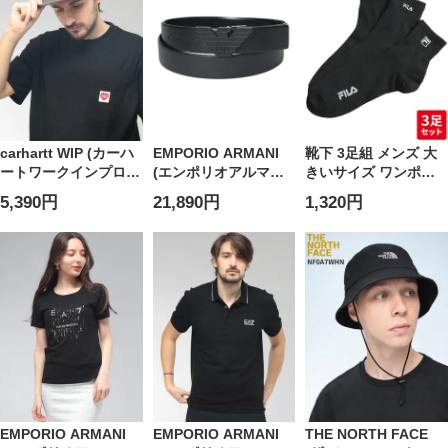
EASEM692AF20449
carhartt WIP (カーハ
EMPORIO ARMANI
靴下 3足組 メンズ 大
ートワークインプログ
(エンポリオアルマー
きいサイズ ワンポイ
レス) メンズ キャップ
ニ) メンズ ベルト リ
ントロゴ クォーター
5,390円
21,890円
1,320円
ワンポイント バーク
バーシブル イーグル
ソックス FILA フィラ
レーキャップ
バックル
BACKLEY CAP
EAY4S642YQ48K
CARI034853
EMPORIO ARMANI
EMPORIO ARMANI
THE NORTH FACE