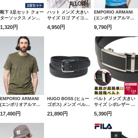
靴下 3足セット クォー
ハット メンズ 大きい
EMPORIO ARMANI
ターソックス メンズ
サイズ ロゴ アイコン
(エンポリオアルマー
大きいサイズ ロゴ メ
総柄 プリント ロゴ刺
ニ) メンズ Tシャツ 半
1,320円
4,950円
9,790円
ッシュ ショート丈 靴
繍 帽子
袖 ボールドロゴ フロ
下 Champion チャン
ントロゴ プリント ク
ピオン
ルーネック カットソ
ー
EASEM574AF20434
EMPORIO ARMANI
HUGO BOSS (ヒュー
ベルト メンズ 大きい
(エンポリオアルマー
ゴボス) メンズ ベルト
サイズ シボレザー 無
ニ) メンズ Tシャツ 半
レザーメッシュ ピン
段階 アジャスターベ
17,490円
21,890円
5,390円
袖 モノグラム イーグ
バックル
ルト B＆T CLUB (ビ
ルロゴ モノグラム パ
HB50560430
ーアンドティークラ
イル地 クルーネック
ブ)
カットソー