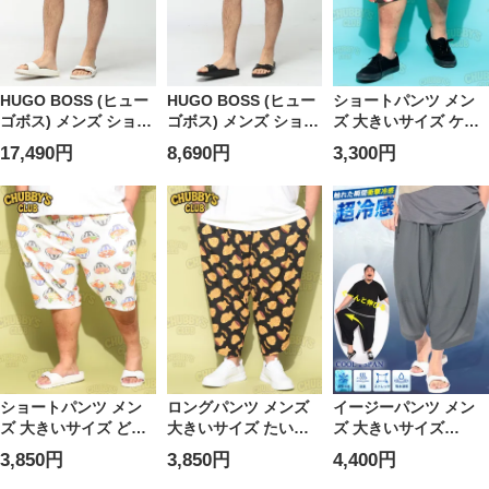
HUGO BOSS (ヒュー
HUGO BOSS (ヒュー
ショートパンツ メン
ゴボス) メンズ ショー
ゴボス) メンズ ショー
ズ 大きいサイズ ケバ
トパンツ 花柄パイル
トパンツ ロゴ刺繍 ワ
ブ 総柄 ポケット付き
17,490円
8,690円
3,300円
ポケット付き ショー
ッフル ポケット付き
ショーツ ボトムス 柄
ツ HBO50566816
ショーパン
ショーパン 裏毛 ルー
HBU50535884
ムウェア 春 夏
ショートパンツ メン
ロングパンツ メンズ
イージーパンツ メン
ズ 大きいサイズ どん
大きいサイズ たい焼
ズ 大きいサイズ
ぶり 総柄 ポケット付
き 総柄 ポケット付き
COOL＆SPAN ポケッ
3,850円
3,850円
4,400円
き ショーツ ボトムス
アラジンパンツ ボト
ト付き アラジンパン