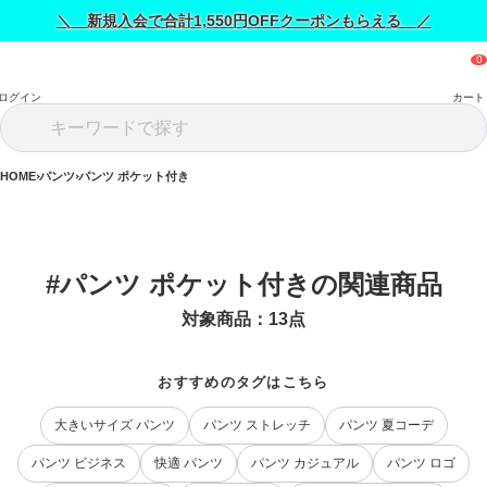
＼ 新規入会で合計1,550円OFFクーポンもらえる ／
ログイン
カート
HOME
パンツ
パンツ ポケット付き
#パンツ ポケット付きの関連商品
対象商品：
13
点
おすすめのタグはこちら
大きいサイズ パンツ
パンツ ストレッチ
パンツ 夏コーデ
パンツ ビジネス
快適 パンツ
パンツ カジュアル
パンツ ロゴ