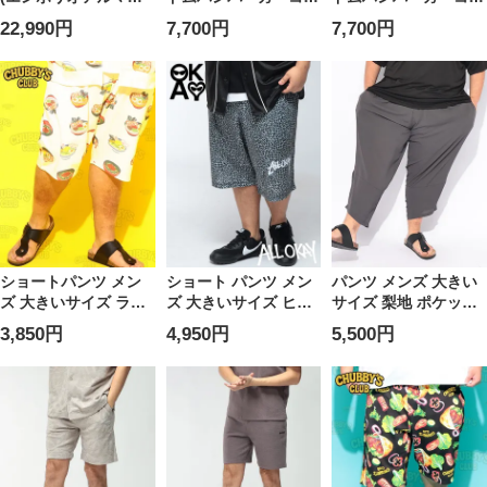
ニ) メンズ ジョガーパ
ボ メンズ 大きいサイ
ボ メンズ 大きいサイ
22,990円
7,700円
7,700円
ンツ EA7 ラインロゴ
ズ DOMDOM ハンバ
ズ DOMDOM ハンバ
ポケット付き スウェ
ーガー ロゴ 総柄 ポケ
ーガー 総柄 ポケット
ットパンツ SLIMFIT
ット付き ハーフパン
付き ハーフパンツ ボ
EA7M2194AF13512
ツ ボトムス 柄ショー
トムス 柄ショーパン
パン ドムドム ルーム
ドムドム ルームウェ
ウェア 春 夏
ア 春 夏
ショートパンツ メン
ショート パンツ メン
パンツ メンズ 大きい
ズ 大きいサイズ ラー
ズ 大きいサイズ ヒョ
サイズ 梨地 ポケット
メン総柄 ポケット付
ウ柄 ロゴ刺繍 ポケッ
付き アラジンパンツ
3,850円
4,950円
5,500円
き ショート丈 パンツ
ト付き ショーツ ボト
ボトムス ロングパン
ボトムス ショーツ ハ
ムス 短パン レオパー
ツ 薄手
ーフパンツ 裏毛 柄 部
ド 柄 プリント 春 夏
屋着 ルームウェア 春
夏