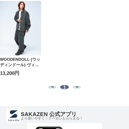
柄 ショーパン 裏毛 ル
ムス 柄 裏毛 ルームウ
ツ ボトムス ロングパ
ームウェア 春 夏
ェア 春 夏
ンツ 楽 ストレッチ 春
夏
WOODENDOLL (ウッ
ディンドール) ヴィン
テージ加工 長袖シャ
13,200円
ツ パンツ SETUP
1
SAKAZEN 公式アプリ
より使いやすく！クーポンももらえる！