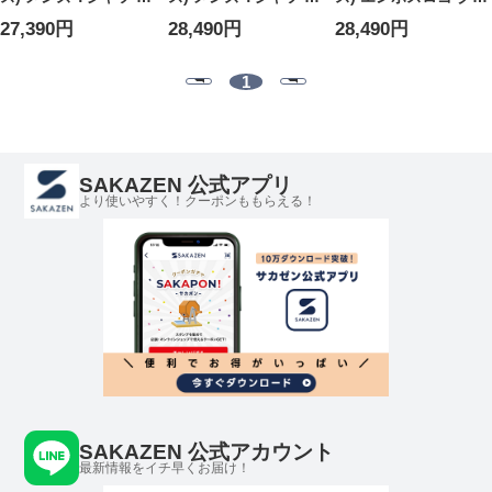
袖 ロゴ スモールエン
袖 ロゴ ビッグエンボ
ーネック 半袖 Tシャ
27,390円
28,490円
28,490円
ボス クルーネック カ
ス クルーネック カッ
ツ AMUTS027726
ットソー
トソー
AMUTS341726
AMUTS357726
1
SAKAZEN 公式アプリ
より使いやすく！クーポンももらえる！
SAKAZEN 公式アカウント
最新情報をイチ早くお届け！