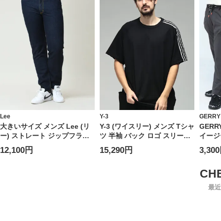
Lee
Y-3
GERRY
大きいサイズ メンズ Lee (リ
Y-3 (ワイスリー) メンズ Tシャ
GERR
ー) ストレート ジップフライ
ツ 半袖 バック ロゴ スリース
イージ
ジーンズ 201 STRAIGHT
トライプ クルーネック カット
ライ 
12,100円
15,290円
3,30
CUT
ソー Tシャツ Y3KQ9793
ナイロ
アウト
ックス
最近