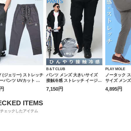
B＆T CLUB
PLAY MOLE
Y (ジェリー) ストレッチ
パンツ メンズ 大きいサイズ
ノータック 
ーパンツ UVカット ド
接触冷感 ストレッチ イージー
サイズ メンズ
冷感 テーパードパンツ
ケア アクティブパンツ ボトム
ミアムストレ
0円
7,150円
4,895円
ン ジャージ スポーツ
ス ロングパンツ 伸縮 涼しい
触冷感 ゴル
ドア ランニング ユニセ
春 夏
ト 麻混 股ず
き メッシュポ
MOLE プレ
チェックしたアイテム