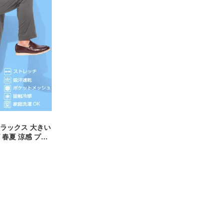
スラックス 大きい
 春夏 涼感 プレ
ッチ 吸汗速乾 接
フ メッシュポケッ
れ防止 シック付
ケット PLAY
イモール