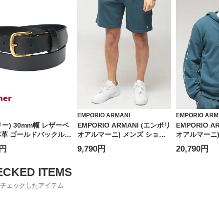
EMPORIO ARMANI
EMPORIO ARM
(リー) 30mm幅 レザーベ
EMPORIO ARMANI (エンポリ
EMPORIO A
本革 ゴールドバックル
オアルマーニ) メンズ ショー
オアルマーニ)
ゴ ユニセックス
トパンツ ロゴテープ ウエスト
ー 長袖 ロゴ
0円
9,790円
20,790円
7
コード ショーツ
プ EAUEM65
EAUEM495AF18887
チェックしたアイテム