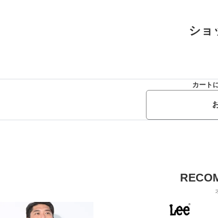
ショ
カート