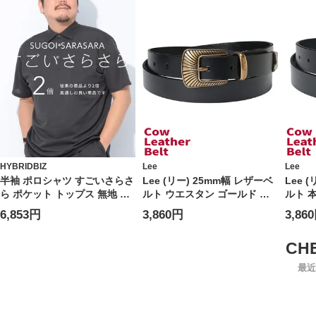
HYBRIDBIZ
Lee
Lee
半袖 ポロシャツ すごいさらさ
Lee (リー) 25mm幅 レザーベ
Lee 
ら ポケット トップス 無地 涼
ルト ウエスタン ゴールド ピ
ルト 
しい 春 夏 大きいサイズ メン
ンバックル 本革 ユニセックス
ミニロ
6,853円
3,860円
3,86
ズ ビジネス
0120599G
12059
最近