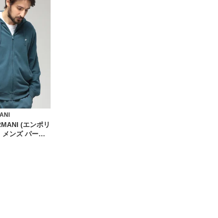
ANI
RMANI (エンポリ
 メンズ パーカ
テープ フルジッ
3AF18887