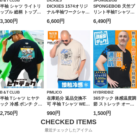
B＆T CLUB
DICKIES
SPONGEBOB
半袖 シャツ ライトリ
DICKIES 1574オリジ
SPONGEBOB 天竺プ
ップル 総柄 トップス
ナル半袖ワークシャツ
リント半袖Tシャツ
柄シャツ ポケット 春
(1277-6251)
(1278-6505)
3,300円
6,600円
6,490円
夏 大きいサイズ メン
ズ
B＆T CLUB
PIMLICO
HYBRIDBIZ
半袖 Tシャツ ヒヤテ
在庫処分 返品交換不
365テック 体感温度調
ック 冷感 ポンチ クル
可 半袖 Tシャツ WEB
節 ストレッチ オール
ーネック
限定 ポンチ ダイスプ
シーズン対応 半袖 V
2,750円
990円
1,500円
MOUNTAINS トップ
リント クルーネック
ネック アンダーTシャ
ス プリント 刺繍 涼し
トップス ゆったり 春
ツ HYBRIDBIZ ハイブ
い 春 夏 大きいサイズ
夏 大きいサイズ メン
リッドビズ 大きいサ
最近チェックしたアイテム
メンズ
ズ
イズ メンズ