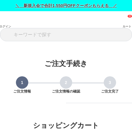
＼ 新規入会で合計1,550円OFFクーポンもらえる ／
ログイン
カート
ご注文手続き
ご注文情報
ご注文情報の確認
ご注文完了
ショッピングカート