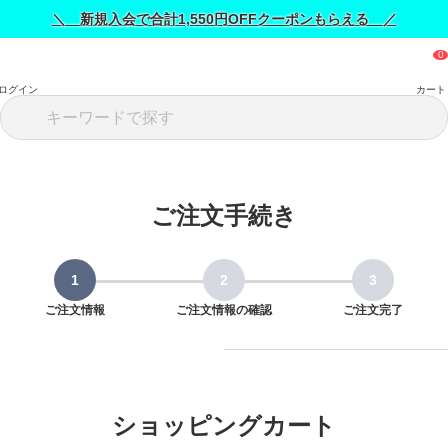
＼ 新規入会で合計1,550円OFFクーポンもらえる ／
ログイン
カート
ご注文手続き
ご注文情報
ご注文情報の確認
ご注文完了
ショッピングカート