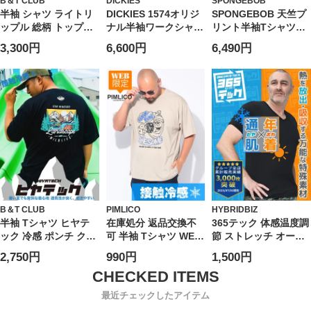
B＆T CLUB
DICKIES
SPONGEBOB
半袖 シャツ ライトリ
DICKIES 1574オリジ
SPONGEBOB 天竺プ
ップル 総柄 トップス
ナル半袖ワークシャツ
リント半袖Tシャツ
柄シャツ ポケット 春
(1277-6251)
(1278-6505)
3,300円
6,600円
6,490円
夏 大きいサイズ メン
ズ
B＆T CLUB
PIMLICO
HYBRIDBIZ
半袖 Tシャツ ヒヤテ
在庫処分 返品交換不
365テック 体感温度調
ック 冷感 ポンチ クル
可 半袖 Tシャツ WEB
節 ストレッチ オール
ーネック
限定 ポンチ ダイスプ
シーズン対応 半袖 V
2,750円
990円
1,500円
MOUNTAINS トップ
リント クルーネック
ネック アンダーTシャ
ス プリント 刺繍 涼し
トップス ゆったり 春
ツ HYBRIDBIZ ハイブ
い 春 夏 大きいサイズ
夏 大きいサイズ メン
リッドビズ 大きいサ
最近チェックしたアイテム
メンズ
ズ
イズ メンズ