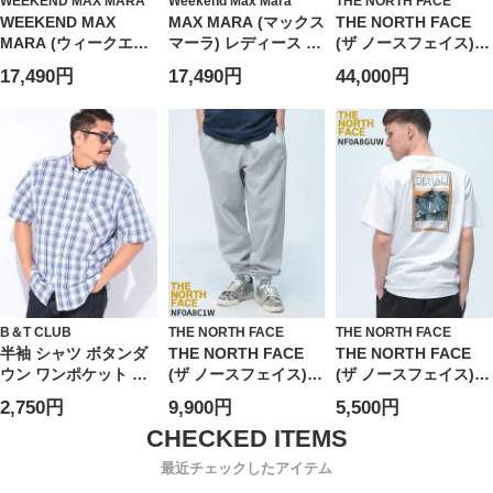
WEEKEND MAX MARA
Weekend Max Mara
THE NORTH FACE
WEEKEND MAX
MAX MARA (マックス
THE NORTH FACE
MARA (ウィークエン
マーラ) レディース デ
(ザ ノースフェイス)
ド マックスマーラ) レ
ニムシャツ 長袖 ロゴ
ダウンベスト ヌプシ
17,490円
17,490円
44,000円
ディース シャツ 長袖
ワンポイント ポケッ
ベスト フード収納 フ
ショート丈 ワンポケ
ト デニム シャツ ジャ
ルジップ 700フィルパ
ット デニム シャツ
ケット FOGGIA フォ
ワー 1996 RETRO
MXLFOGGIA6
ッジャ MXLFOGGIA6
NUPTSE VEST
B＆T CLUB
THE NORTH FACE
THE NORTH FACE
半袖 シャツ ボタンダ
THE NORTH FACE
THE NORTH FACE
ウン ワンポケット ブ
(ザ ノースフェイス)
(ザ ノースフェイス) T
ロード チェック トッ
裏起毛 スウェットパ
シャツ 半袖 バックプ
2,750円
9,900円
5,500円
プス チェック 大きい
ンツ ジョガーパンツ
リント クルーネック
サイズ メンズ
ワンポイント スウェ
カットソー トップス
ット ボトムス パンツ
プリント コットン
最近チェックしたアイテム
NF0A8C1W
NF0A8GUW