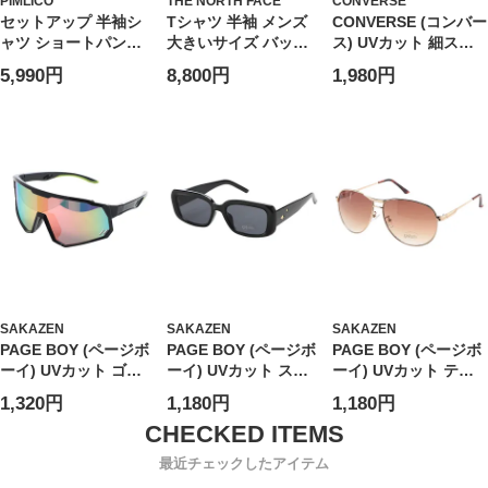
PIMLICO
THE NORTH FACE
CONVERSE
セットアップ 半袖シ
Tシャツ 半袖 メンズ
CONVERSE (コンバー
ャツ ショートパンツ
大きいサイズ バック
ス) UVカット 細スク
メンズ 大きいサイズ
プリント クルーネッ
エア サングラス ユニ
5,990円
8,800円
1,980円
WEB限定 収納袋 半袖
ク カットソー トップ
セックス スクエア カ
開襟シャツ＆ショート
ス カットソー コット
ラーレンズ アイウェ
パンツセット 上下セ
ン 春 夏
ア 伊達メガネ 紫外線
ット シンプル ハーフ
対策 CV9505
パンツ
SAKAZEN
SAKAZEN
SAKAZEN
PAGE BOY (ページボ
PAGE BOY (ページボ
PAGE BOY (ページボ
ーイ) UVカット ゴー
ーイ) UVカット スク
ーイ) UVカット ティ
グル ミラーレンズ サ
エア サングラス ユニ
アドロップ サングラ
1,320円
1,180円
1,180円
ングラス ユニセック
セックス ダイヤ アイ
ス ユニセックス アイ
ス アイウェア 伊達メ
ウェア 紫外線対策
ウェア 紫外線対策
ガネ 紫外線対策
PY2899
PY1165
最近チェックしたアイテム
PY5115