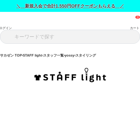
＼ 新規入会で合計1,550円OFFクーポンもらえる ／
ログイン
カート
サカゼン TOP
STAFF light
スタッフ一覧
yossy
スタイリング