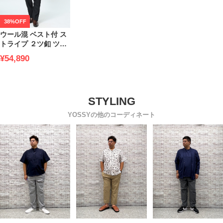
38%OFF
ウール混 ベスト付 ス
トライプ ２ツ釦 ツー
パンツ スーツ FICCE
¥54,890
フィッチェ 大きいサ
イズ メンズ ビジネス
結婚式 ブライダル パ
ーティ スリーピース
成人式
YOSSYの他のコーディネート