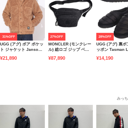
31%OFF
27%OFF
28%OFF
UGG (アグ) ボア ポケッ
MONCLER (モンクレー
UGG (アグ) 裏
ト ジャケット Janson
ル) 総ロゴ ジップ ベル
ッポン Tasman L
Sherpa Trucker Jacket
トバッグ
UGG1127735 
¥21,890
¥87,890
¥14,190
UGG1132331W3 ブラン
MC5M00005M2155 ブ
メンズ 男性 シュ
ド メンズ 男性 アウター
ランド メンズ 男性 バッ
グ 鞄
みっち