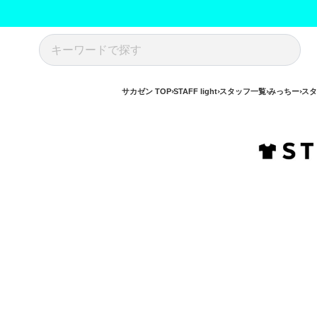
サカゼン TOP
STAFF light
スタッフ一覧
みっちー
スタ