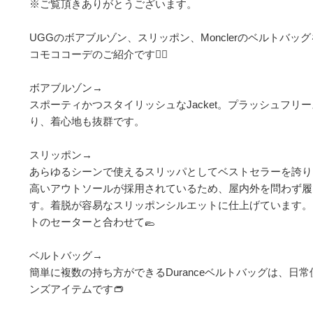
※ご覧頂きありがとうございます。

UGGのボアブルゾン、スリッポン、Monclerのベルトバッ
コモココーデのご紹介です💁‍♂️

ボアブルゾン→

スポーティかつスタイリッシュなJacket。プラッシュフリ
り、着心地も抜群です。

スリッポン→

あらゆるシーンで使えるスリッパとしてベストセラーを誇り
高いアウトソールが採用されているため、屋内外を問わず履
す。着脱が容易なスリッポンシルエットに仕上げています。
トのセーターと合わせて🥿

ベルトバッグ→

簡単に複数の持ち方ができるDuranceベルトバッグは、日
ンズアイテムです👝
