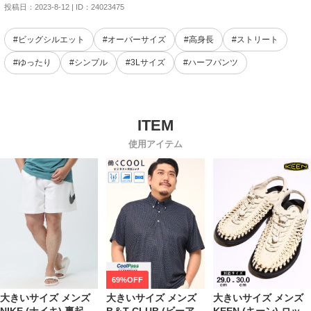
投稿日：2023-8-12 | ID：24023475
#ビッグシルエット
#オーバーサイズ
#高身長
#ストリート
#ゆったり
#シンプル
#3Lサイズ
#ハーフパンツ
使用アイテム
69%OFF
大きいサイズ メンズ
大きいサイズ メンズ
大きいサイズ メンズ
NIKE (ナイキ) 裏起毛
B＆T CLUB (ビーアン
KEEN (キーン) ロッキ