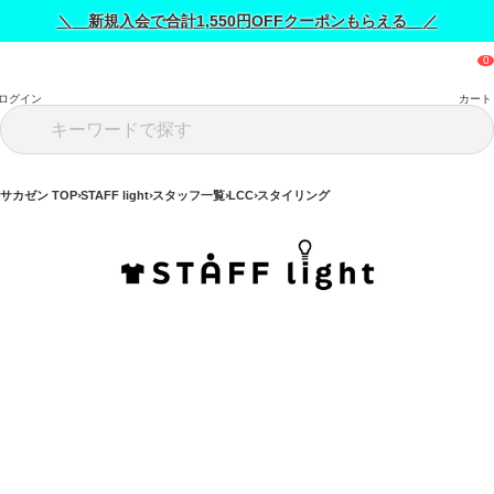
＼ 新規入会で合計1,550円OFFクーポンもらえる ／
ログイン
カート
サカゼン TOP
STAFF light
スタッフ一覧
LCC
スタイリング