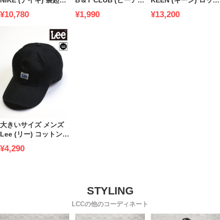
ロゴ ショートパンツ
ドティークラブ) DRY
ングコード レースア
¥10,780
¥1,990
¥13,200
NSW CLUB SHORT
ストレッチ 総柄 ボタ
ップ サンダル UNEEK
BB GX CLASSIC
ンダウン 半袖 ポロシ
WHITE
COMFORT
ャツ ビズポロ BIZポ
ロ ビジネスシャツ オ
フィス ビジカジ
大きいサイズ メンズ
Lee (リー) コットン
ロゴワンポイント ロ
¥4,290
ーキャップ
LCCの他のコーディネート