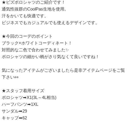
★ビズポロシャツのご紹介です！

通気性抜群のCoolPas生地を使用。

汗をかいても快適です。

ビジネスでもカジュアルでも使えるデザインです。

★今回のコーデのポイント

ブラック×ホワイトコーディネート！ 

対照的な二色で合わせてみました✨

ポロシャツの細かい柄がさり気なくて良いですね！

気になったアイテムがございましたら是非アイテムページをご覧
下さい👀 

★スタッフ着用サイズ

ポロシャツ➡X1(3L～4L相当)

ハーフパンツ➡1XL

サンダル➡29

キャップ➡62