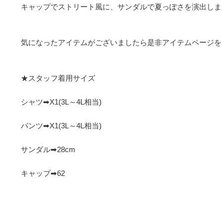
キャップでストリート風に、サンダルで夏っぽさを演出しまし
気になったアイテムがございましたら是非アイテムページをご覧
★スタッフ着用サイズ

シャツ➡X1(3L～4L相当)

パンツ➡X1(3L～4L相当)

サンダル➡28cm

キャップ➡62
