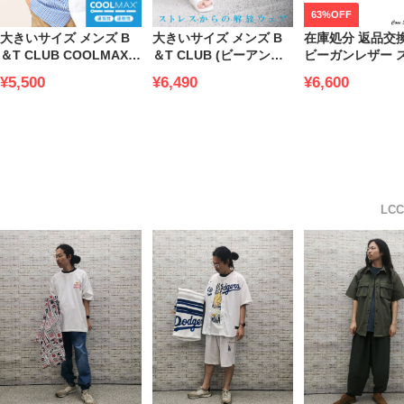
63%OFF
大きいサイズ メンズ B
大きいサイズ メンズ B
在庫処分 返品交
＆T CLUB COOLMAX
＆T CLUB (ビーアンド
ビーガンレザー 
シアサッカーボタンダウ
ティークラブ) 快ラクAir
ップ スライドサ
¥5,500
¥6,490
¥6,600
ン 半袖 シャツ 通気性 涼
接触冷感 涼感 ピケスト
COVE SLIDE V
しい 夏シャツ ビジカジ
レッチ オフィスでも使
LEATHER (MAL
オフィス
えるイージーパンツ ビ
SANDALS) マ
ジカジ
ダルズ 大きいサ
ンズ
LC