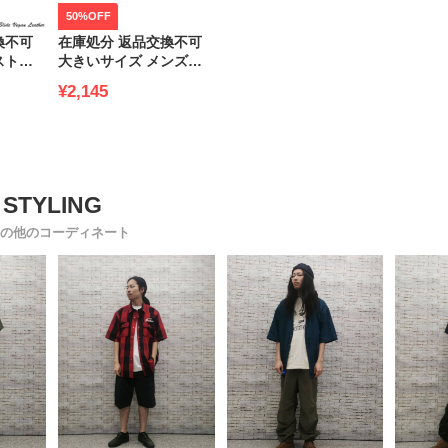
50%OFF
換不可
在庫処分 返品交換不可
ストラ
大きいサイズ メンズ
ンダル
MEI (メイ) デニム ロゴ
¥2,145
EGAN
キャップ LOW CAP
IBU
DENIM
リブサン
イズ メ
Cの他のコーディネート