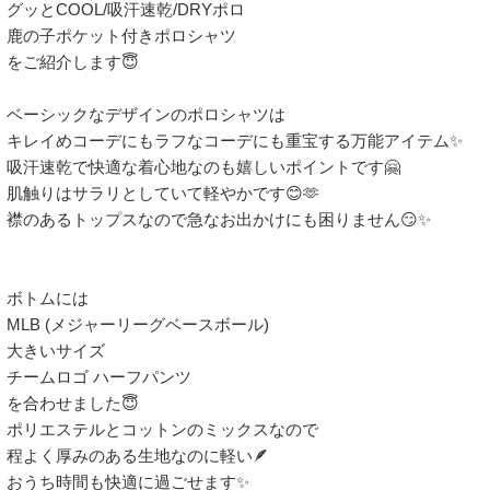
グッとCOOL/吸汗速乾/DRYポロ

鹿の子ポケット付きポロシャツ

をご紹介します😇

ベーシックなデザインのポロシャツは

キレイめコーデにもラフなコーデにも重宝する万能アイテム✨️

吸汗速乾で快適な着心地なのも嬉しいポイントです🤗

肌触りはサラリとしていて軽やかです😊🫶

襟のあるトップスなので急なお出かけにも困りません😏✨️

ボトムには

MLB (メジャーリーグベースボール) 

大きいサイズ

チームロゴ ハーフパンツ

を合わせました😇

ポリエステルとコットンのミックスなので

程よく厚みのある生地なのに軽い🪶

おうち時間も快適に過ごせます✨️
