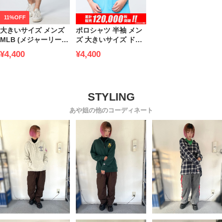
11%OFF
大きいサイズ メンズ
ポロシャツ 半袖 メン
MLB (メジャーリーグ
ズ 大きいサイズ ドラ
ベースボール) 裏毛 チ
イ 鹿の子 無地 吸汗速
¥4,400
¥4,400
ームロゴ ハーフパン
乾 ポケット付き グッ
ツ
とCOOL 春 夏
あや姐の他のコーディネート