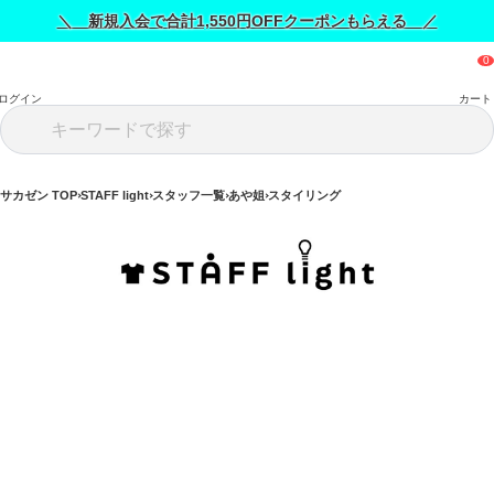
＼ 新規入会で合計1,550円OFFクーポンもらえる ／
ログイン
カート
サカゼン TOP
STAFF light
スタッフ一覧
あや姐
スタイリング