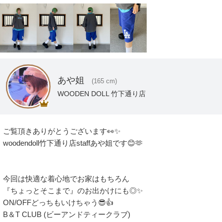
あや姐
(165 cm)
WOODEN DOLL 竹下通り店
ご覧頂きありがとうございます👀✨️

woodendoll竹下通り店staffあや姐です😊🫶

今回は快適な着心地でお家はもちろん

『ちょっとそこまで』のお出かけにも◎✨️

ON/OFFどっちもいけちゃう😎👍

B＆T CLUB (ビーアンドティークラブ) 
