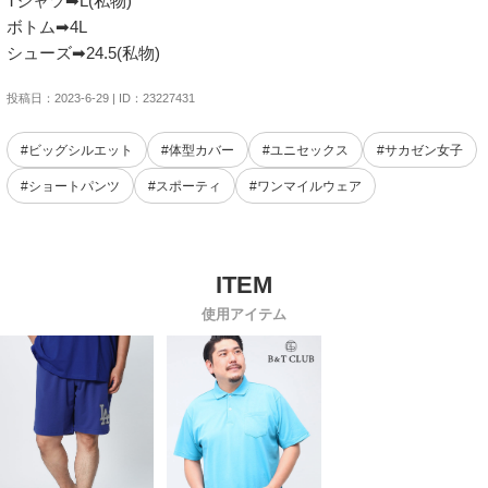
Tシャツ➡︎L(私物)

ボトム➡︎4L

シューズ➡︎24.5(私物)
投稿日：2023-6-29 | ID：23227431
#ビッグシルエット
#体型カバー
#ユニセックス
#サカゼン女子
#ショートパンツ
#スポーティ
#ワンマイルウェア
使用アイテム