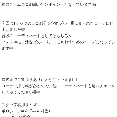
裾のチームロゴ刺繍がワンポイントとなっています🤗

今回はTシャツのロゴ部分を含めブルー系にまとめたコーデに仕
上げました🩵

普段のコーディネートとしてはもちろん、

フェスや推し活などのイベントにもおすすめのコーデになってい
ます🫶

最後までご覧頂きありがとうございます🙇‍♀️

コーデに振り幅があるので、他のコーディネートも是非チェック
してみてください🤗🫶

スタッフ着用サイズ

ポロシャツ➡︎X1(3～4L相当)
