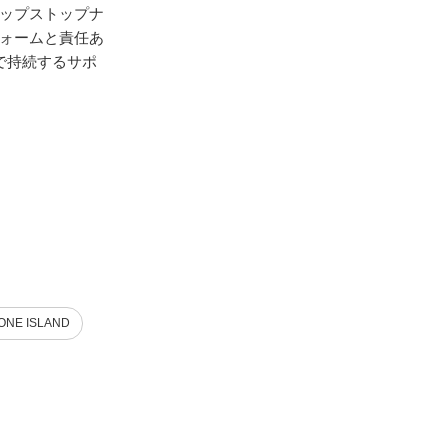
、リップストップナ
ォームと責任あ
まで持続するサポ
ONE ISLAND