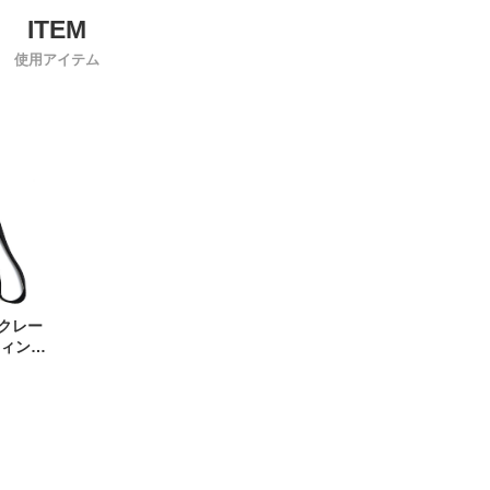
使用アイテム
ンクレー
ティング
レット
43 メン