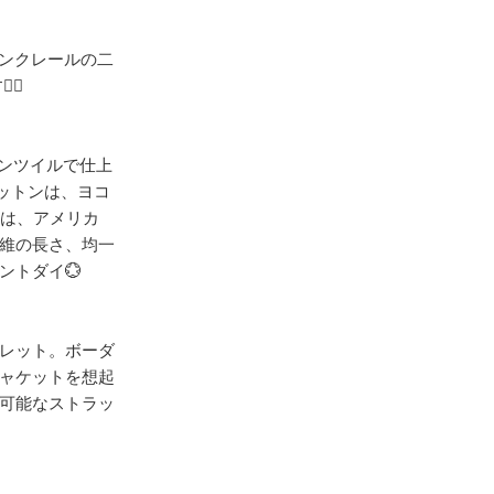
、モンクレールの二
️

トンツイルで仕上
ットンは、ヨコ
）は、アメリカ
維の長さ、均一
トダイ💮

レット。ボーダ
ャケットを想起
可能なストラッ