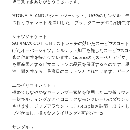
※ご覧頂きありがとうございます。

STONE ISLAND のシャツジャケット、UGGのサンダル
つ折りウォレット を着用した、ブラックコーデのご紹介です💁‍♂
シャツジャケット→

SUPIMA® COTTON：ストレッチの効いたスーピマ®コッ
げたオーバーシャツ。シルケット加工を施したスーピマ®コ
糸に伸縮性を持たせています。Supima®（スーペリアピマ
を原産国とするピマコットンの品質を保証するものです。繊
性、耐久性から、最高級のコットンとされています。ガーメン
二つ折りウォレット→

極めてしなやかなカーフレザー素材を使用した二つ折りウォ
ー状キルティングがアイコニックなモンクレールのダウンジ
させます。ジップアラウンドモデルには長さ調節・取り外し
プが付属し、様々なスタイリングが可能です👛

サンダル→
