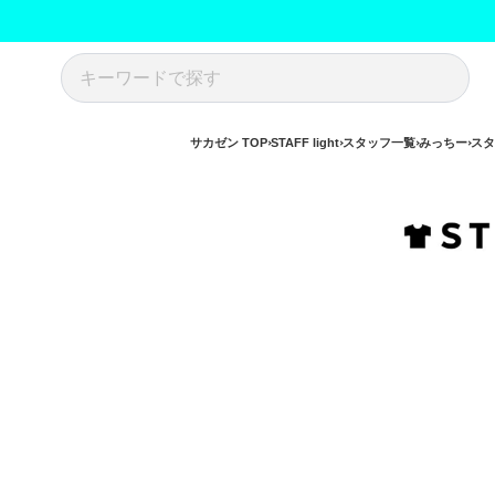
サカゼン TOP
STAFF light
スタッフ一覧
みっちー
スタ