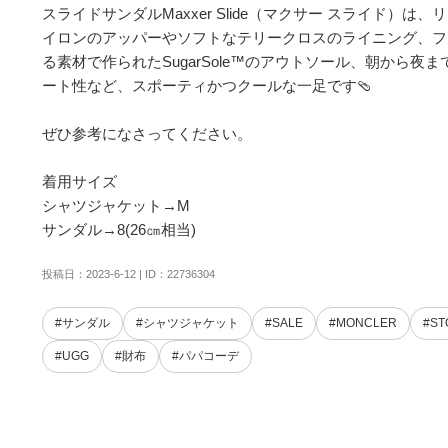
スライドサンダルMaxxer Slide（マクサー スライド）は
イロンのアッパーやソフトなテリークロスのライニング、フ
る素材で作られたSugarSole™のアウトソール、朝から夜
ート性など、スポーティかつクールな一足です🩴

ぜひ参考になさってください。

着用サイズ

シャツジャケット→M

サンダル→8(26㎝相当)
投稿日：2023-6-12 | ID：22736304
#サンダル
#シャツジャケット
#SALE
#MONCLER
#ST
#UGG
#財布
#パパコーデ