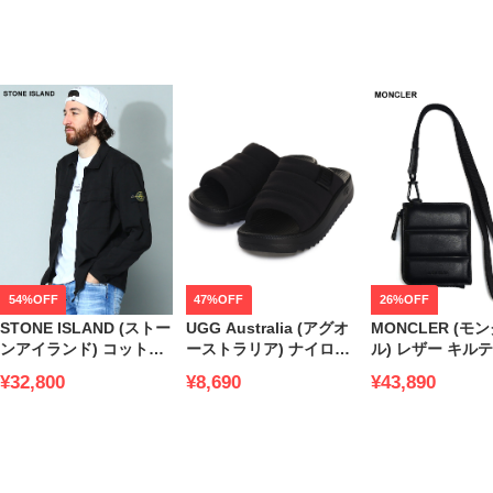
54%OFF
47%OFF
26%OFF
STONE ISLAND (ストー
UGG Australia (アグオ
MONCLER (モ
ンアイランド) コットン
ーストラリア) ナイロン
ル) レザー キル
フルジップ シャツジャ
スライドサンダル
ストラップ ウォ
¥32,800
¥8,690
¥43,890
ケット SI781510210 メ
Maxxer Slide メンズ ブ
MC6C00003M27
ンズ ブランド
ランド UGG1137970
ズ ブランド