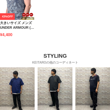
43%OFF
大きいサイズ メンズ
UNDER ARMOUR (ア
ンダーアーマー) 日本
¥4,400
規格 FITTED 総柄 ク
ルーネック 半袖 Tシ
ャツ ISO-CHILL
SHORT SLEEVE
PRINTED
KEITAROの他のコーディネート