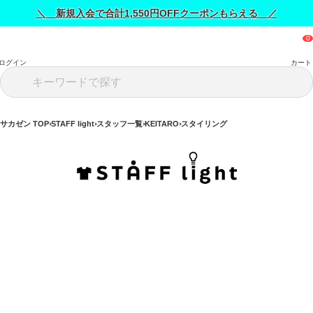
＼ 新規入会で合計1,550円OFFクーポンもらえる ／
ログイン
カート
サカゼン TOP
STAFF light
スタッフ一覧
KEITARO
スタイリング