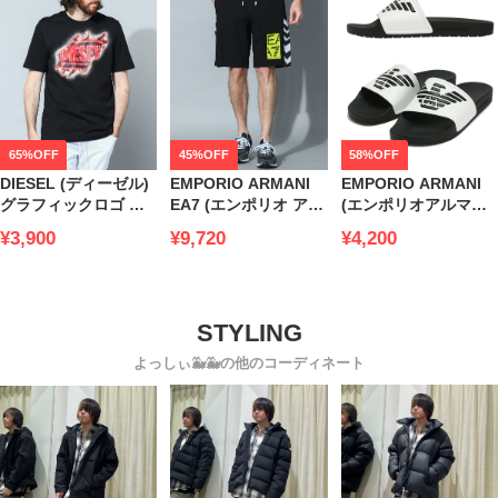
65%OFF
45%OFF
58%OFF
DIESEL (ディーゼル)
EMPORIO ARMANI
EMPORIO ARMANI
グラフィックロゴ ク
EA7 (エンポリオ アル
(エンポリオアルマー
ルーネック 半袖 Tシ
マーニ) サイド切り替
ニ) イーグルロゴ スラ
¥3,900
¥9,720
¥4,200
ャツ
え スウェット ショー
イドサンダル
DSA097540AAXJ
トパンツ
EASXVPS04XN747 ブ
EA73RPS62PJ05Z
ランド
よっしぃ🐳🐳の他のコーディネート