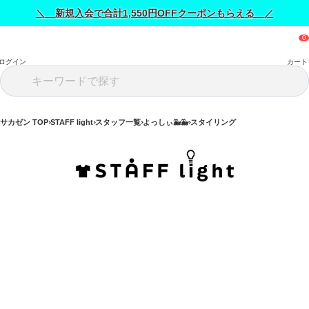
＼ 新規入会で合計1,550円OFFクーポンもらえる ／
ログイン
カート
サカゼン TOP
STAFF light
スタッフ一覧
よっしぃ🐳🐳
スタイリング