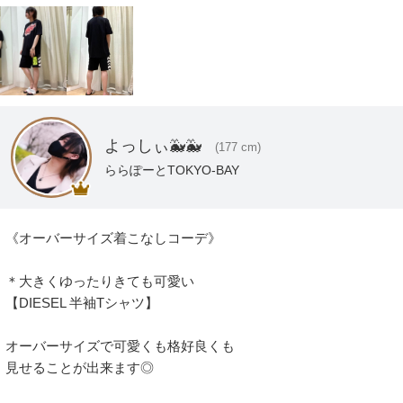
よっしぃ🐳🐳
(177 cm)
ららぽーとTOKYO-BAY
《オーバーサイズ着こなしコーデ》

＊大きくゆったりきても可愛い

【DIESEL 半袖Tシャツ】

オーバーサイズで可愛くも格好良くも

見せることが出来ます◎
