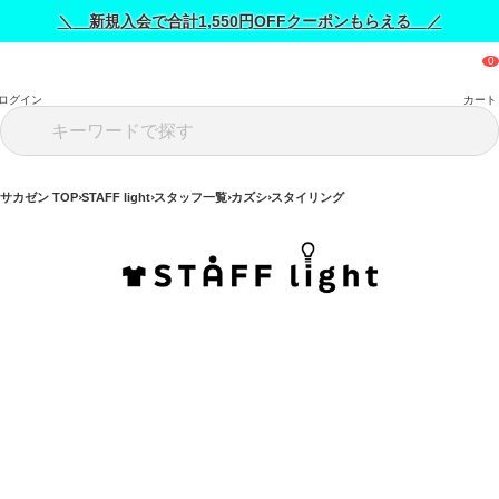
＼ 新規入会で合計1,550円OFFクーポンもらえる ／
ログイン
カート
サカゼン TOP
STAFF light
スタッフ一覧
カズシ
スタイリング