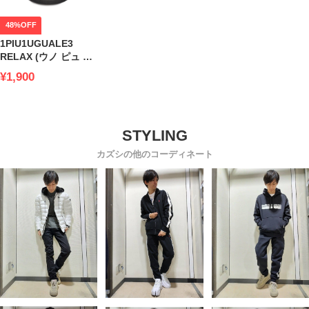
48%OFF
1PIU1UGUALE3
RELAX (ウノ ピュ ウ
ノ ウグァーレ トレ リ
¥1,900
ラックス) ペイズリー
ロゴ スライドサンダ
ル メンズ ブランド
1PRUSX23004
カズシの他のコーディネート