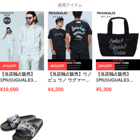
使用アイテム
47%OFF
45%OFF
18%OFF
【当店独占販売】
【当店独占販売】ウノ
【当店独占販売】
1PIU1UGUALE3
ピュ ウノ ウグァーレ
1PIU1UGUALE3
RELAX (ウノ ピュ ウ
トレ リラックス メン
RELAX (ウノ ピュ ウ
¥19,690
¥4,200
¥5,300
ノ ウグァーレ トレ リ
ズ Tシャツ 半袖
ノ ウグァーレ トレ リ
ラックス) メタリック
1PIU1UGUALE3
ラックス) 3段ロゴ キ
ロゴ ジップパーカー
RELAX ブランド トッ
ャンバス トートバッ
ロングパンツ セット
プス カットソー プリ
グ 1PRUSZ22037SZ
アップ メンズ ブラン
ント クルーネック 大
ブランド
ド 1PRUSO22122SZ
きいサイズ
1PRUST22101SZ