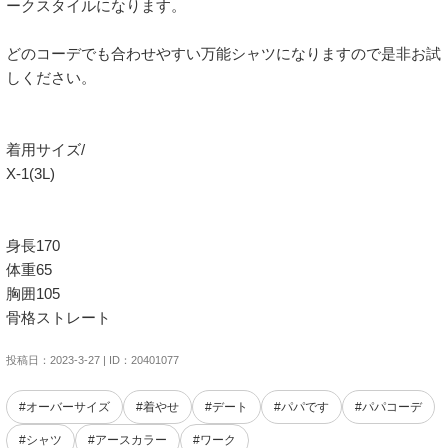
ークスタイルになります。

どのコーデでも合わせやすい万能シャツになりますので是非お試
しください。

着用サイズ/

X-1(3L)

身長170

体重65

胸囲105

骨格ストレート
投稿日：2023-3-27 | ID：20401077
#オーバーサイズ
#着やせ
#デート
#パパです
#パパコーデ
#シャツ
#アースカラー
#ワーク