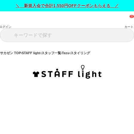
＼ 新規入会で合計1,550円OFFクーポンもらえる ／
ログイン
カート
サカゼン TOP
STAFF light
スタッフ一覧
Tezu
スタイリング