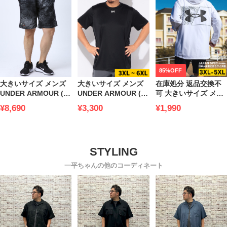
85%OFF
大きいサイズ メンズ
大きいサイズ メンズ
在庫処分 返品交換不
UNDER ARMOUR (ア
UNDER ARMOUR (ア
可 大きいサイズ メン
ンダーアーマー) USA
ンダーアーマー) 日本
ズ UNDER ARMOUR
¥8,690
¥3,300
¥1,990
規格 LOOSE 裏起毛
規格 LOOSE ワンポイ
(アンダーアーマー) 日
ショートパンツ
ント クルーネック 半
本規格 LOOSE
RIVAL FLC SPORT
袖 Tシャツ 新モデル
STORM 裏フリース
PALM SHORTS
吸水速乾 ジム トレー
フルジップ パーカー
ニングウェア スポー
BRUSHED WOVEN
ツウェア 運動着
JACKET
一平ちゃんの他のコーディネート