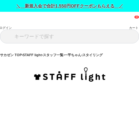
＼ 新規入会で合計1,550円OFFクーポンもらえる ／
ログイン
カート
サカゼン TOP
STAFF light
スタッフ一覧
一平ちゃん
スタイリング