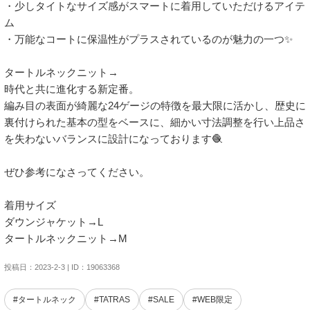
・少しタイトなサイズ感がスマートに着用していただけるアイテ
ム

・万能なコートに保温性がプラスされているのが魅力の一つ✨

タートルネックニット→

時代と共に進化する新定番。

編み目の表面が綺麗な24ゲージの特徴を最大限に活かし、歴史に
裏付けられた基本の型をベースに、細かい寸法調整を行い上品さ
を失わないバランスに設計になっております🧶

ぜひ参考になさってください。

着用サイズ

ダウンジャケット→L

タートルネックニット→M
投稿日：2023-2-3 | ID：19063368
#タートルネック
#TATRAS
#SALE
#WEB限定