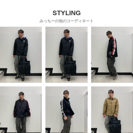
ール混 大きいサイズ
プトミ
JSCCHERWELL
TRMTLA22A4157
みっちーの他のコーディネート