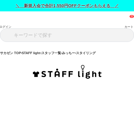
＼ 新規入会で合計1,550円OFFクーポンもらえる ／
ログイン
カート
サカゼン TOP
STAFF light
スタッフ一覧
みっちー
スタイリング