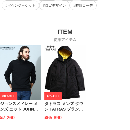
#ダウンジャケット
#ロゴデザイン
#時短コーデ
使用アイテム
80%OFF
43%OFF
ジョンスメドレー メ
タトラス メンズ ダウ
ンズ ニット JOHN
ン TATRAS ブランド
SMEDLEY ブランド
ダウンコート ダウン
¥7,260
¥65,890
トップス セーター タ
ジャケット アウター
ートルネック 無地 ウ
ブルゾン OPTOMI オ