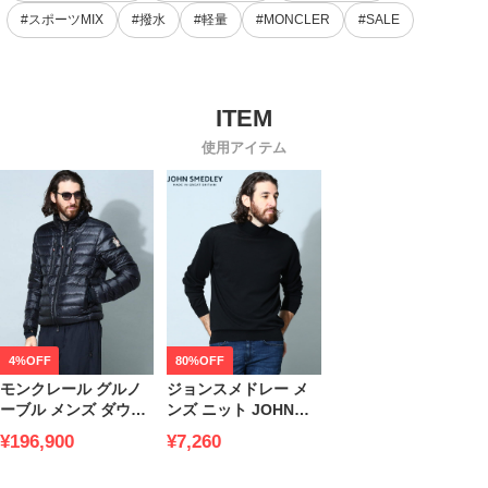
#スポーツMIX
#撥水
#軽量
#MONCLER
#SALE
使用アイテム
4%OFF
80%OFF
モンクレール グルノ
ジョンスメドレー メ
ーブル メンズ ダウン
ンズ ニット JOHN
MONCLER
SMEDLEY ブランド
¥196,900
¥7,260
GRENOBLE ブランド
トップス セーター タ
ダウンジャケット パ
ートルネック 無地 ウ