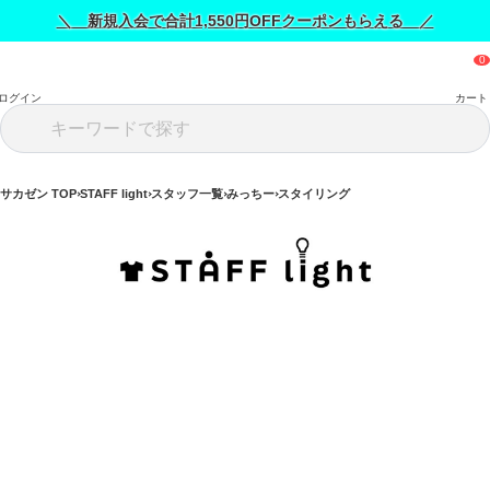
＼ 新規入会で合計1,550円OFFクーポンもらえる ／
ログイン
カート
サカゼン TOP
STAFF light
スタッフ一覧
みっちー
スタイリング