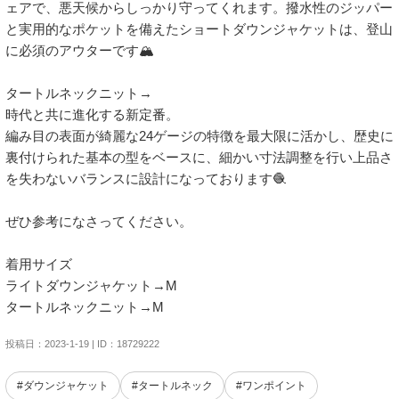
ェアで、悪天候からしっかり守ってくれます。撥水性のジッパー
と実用的なポケットを備えたショートダウンジャケットは、登山
に必須のアウターです🏔

タートルネックニット→

時代と共に進化する新定番。

編み目の表面が綺麗な24ゲージの特徴を最大限に活かし、歴史に
裏付けられた基本の型をベースに、細かい寸法調整を行い上品さ
を失わないバランスに設計になっております🧶

ぜひ参考になさってください。

着用サイズ

ライトダウンジャケット→M

タートルネックニット→M
投稿日：2023-1-19 | ID：18729222
#ダウンジャケット
#タートルネック
#ワンポイント