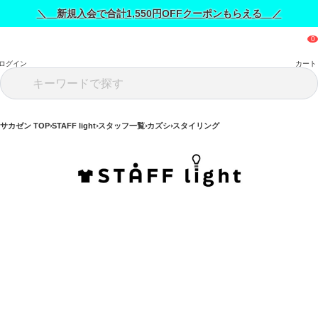
＼ 新規入会で合計1,550円OFFクーポンもらえる ／
ログイン
カート
サカゼン TOP
STAFF light
スタッフ一覧
カズシ
スタイリング