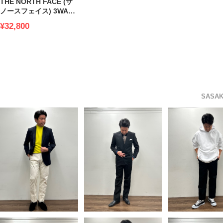
THE NORTH FACE (ザ
ノースフェイス) 3WAY
フリースライナー フー
¥32,800
ド取り外し フルジップ
ジャケット PINECROFT
TRI DRYVENT
SAS