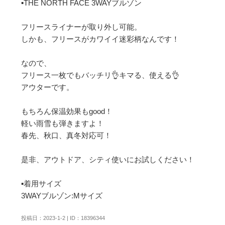
▪️THE NORTH FACE 3WAYブルゾン

フリースライナーが取り外し可能。

しかも、フリースがカワイイ迷彩柄なんです！

なので、

フリース一枚でもバッチリ👌キマる、使える👌

アウターです。

もちろん保温効果もgood！

軽い雨雪も弾きますよ！

春先、秋口、真冬対応可！

是非、アウトドア、シティ使いにお試しください！

▪️着用サイズ

3WAYブルゾン:Mサイズ
投稿日：2023-1-2 | ID：18396344