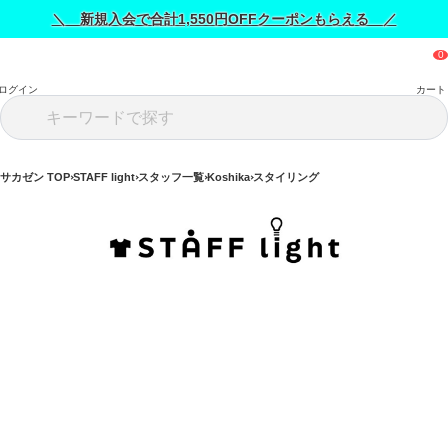
＼ 新規入会で合計1,550円OFFクーポンもらえる ／
ログイン
カート
サカゼン TOP
STAFF light
スタッフ一覧
Koshika
スタイリング