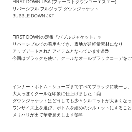
FIRST DOWN USA (ファーストダウンユーエスエー) 

リバーシブル フルジップ ダウンジャケット

BUBBLE DOWN JKT

FIRST DOWNの定番『バブルジャケット』✨️

リバーシブルでの着用もでき、表地が超軽量素材になり

アップデートされたアイテムとなっています✌️😎

今回はブラックを使い、クールなオールブラックコーデをご紹
インナー・ボトム・シューズまですべてブラックに統一し、

大人っぽくクールな印象に仕上げました！🤗

ダウンジャケットはどうしても少々シルエットが大きくなっ
ワンサイズ上を選び、ボトムを細めのシルエットにすることで
メリハリが出て華奢見えします🥰🫶
