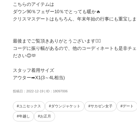
こちらのアイテムは

ダウン90％フェザー10％でとっても暖か🔥

クリスマスデートはもちろん、年末年始の行事にも重宝します✨
最後までご覧頂きありがとうございます🙇‍♀️

コーデに振り幅があるので、他のコーディネートも是非チェ
ださい😊🫶

スタッフ着用サイズ

アウター➡︎X1(3～4L相当)
投稿日：2022-12-19 | ID：18097006
#ユニセックス
#ダウンジャケット
#サカゼン女子
#デート
#年越し
#お正月