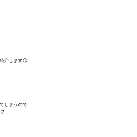
介します😏

てしまうので


