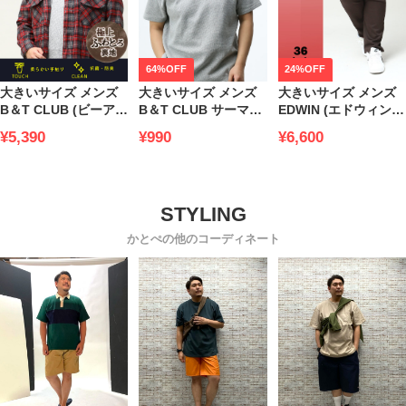
64%OFF
24%OFF
大きいサイズ メンズ
大きいサイズ メンズ
大きいサイズ メンズ
B＆T CLUB (ビーアン
B＆T CLUB サーマル
EDWIN (エドウィン)
ドティークラブ) 快ラ
ワッフルTシャツ クル
裏起毛 ヘリンボン ジ
¥5,390
¥990
¥6,600
ク ふわとろ 裏シャギ
ーネック 半袖 Tシャ
ーンズ 403 WILD
ー チェック ネルシャ
ツ インナー
FIRE
ツ 保温性抜群 防寒対
策 節電対策 部屋用 オ
フィス 節電 仕事用 機
能性 アウトドア
かとぺの他のコーディネート