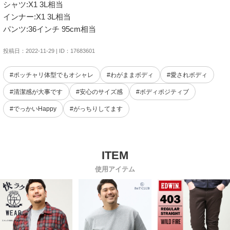
シャツ:X1 3L相当

インナー:X1 3L相当

パンツ:36インチ 95cm相当
投稿日：2022-11-29 | ID：17683601
#ポッチャリ体型でもオシャレ
#わがままボディ
#愛されボディ
#清潔感が大事です
#安心のサイズ感
#ボディポジティブ
#でっかいHappy
#がっちりしてます
使用アイテム