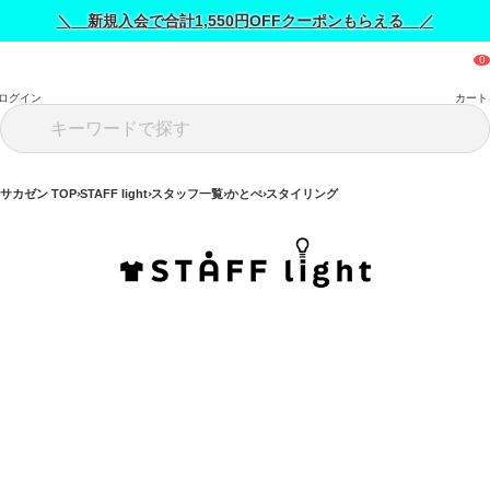
＼ 新規入会で合計1,550円OFFクーポンもらえる ／
ログイン
カート
サカゼン TOP
STAFF light
スタッフ一覧
かとぺ
スタイリング