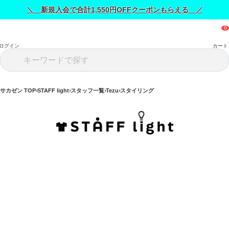
＼ 新規入会で合計1,550円OFFクーポンもらえる ／
ログイン
カート
サカゼン TOP
STAFF light
スタッフ一覧
Tezu
スタイリング