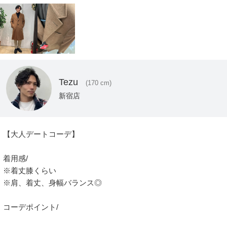
Tezu
(170 cm)
新宿店
【大人デートコーデ】

着用感/

※着丈膝くらい

※肩、着丈、身幅バランス◎

コーデポイント/
