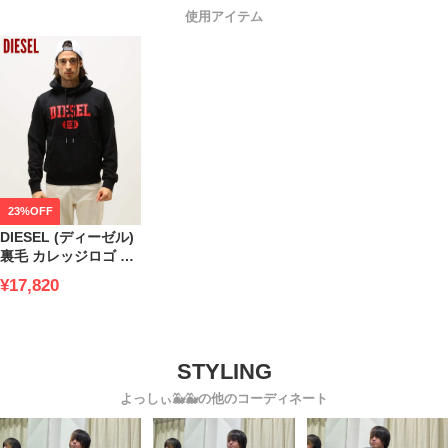
使用アイテム
23%OFF
DIESEL (ディーゼル)
裏毛 カレッジロゴ プ
ルオーバー パーカー
¥17,820
DSA038260HAYT
よっしぃ🐳🐳の他のコーディネート