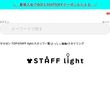
＼ 新規入会で合計1,550円OFFクーポンもらえる ／
ログイン
カート
サカゼン TOP
STAFF light
スタッフ一覧
よっしぃ🐳🐳
スタイリング