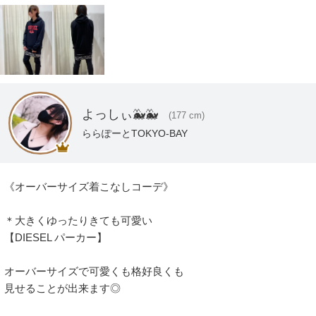
よっしぃ🐳🐳
(177 cm)
ららぽーとTOKYO-BAY
《オーバーサイズ着こなしコーデ》

＊大きくゆったりきても可愛い

【DIESEL パーカー】

オーバーサイズで可愛くも格好良くも

見せることが出来ます◎
