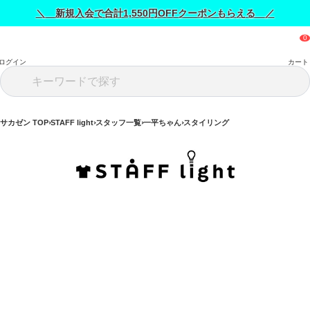
＼ 新規入会で合計1,550円OFFクーポンもらえる ／
ログイン
カート
サカゼン TOP
STAFF light
スタッフ一覧
一平ちゃん
スタイリング