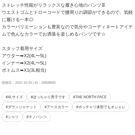
ストレッチ性能がリラックスな履き心地のパンツ👖

ウエストゴムとドローコードで腰周りの調節ができるので、気軽
に履ける一本◎

カラーバリエーションも豊富なので気分やコーディネートアイテ
ムで色んなカラーでお洒落を楽しめるパンツです☆

スタッフ着用サイズ

アウター➡︎X2(4L〜5L)

インナー➡︎X2(4L〜5L)

投稿日：2022-10-25 | ID：16808665
#4Lサイズ
#ぽっちゃり男子です
#THE NORTH FACE
#ダウンジャケット
#アースカラー
#ポッチャリ体型でもオシャレ
#シャツ
#チノパンツ