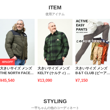
使用アイテム
40%OFF
大きいサイズ メンズ
大きいサイズ メンズ
大きいサイズ メンズ
THE NORTH FACE
KELTY (ケルティ) チ
B＆T CLUB (ビーアン
(ザ ノースフェイス)
ェック ポケット フラ
ドティークラブ) スト
¥45,540
¥13,090
¥7,150
フード フルジップ ダ
ンネル 長袖 シャツ
レッチ 無地 ウエスト
ウンジャケット 550
ゴム カラー アンクル
DRYVENT GOTHAM
パンツ アクティブパ
JACKET
ンツ アクティブイー
ジーパンツ チノパン
一平ちゃんの他のコーディネート