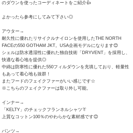
のダウンを使ったコーディネートをご紹介👍

よかったら参考にしてみて下さい◎

アウター→

耐久性に優れたリサイクルナイロンを使用したTHE NORTH 
FACEの550 GOTHAM JKT。USA企画モデルになります😊

シェルは防水透湿性に優れた独自技術「DRYVENT」を採用し、
快適な着心地を提供◎

中綿は防寒性に優れた550フィルダウンを充填しており、軽量性
もあって着心地も抜群！

またフードのフェイクファーがいい感じです☆

※こちらのフェイクファーは取り外し可能。

インナー→

「KELTY」のチェックフランネルシャツ👔

上質なコットン100％のやわらかな素材感です😊

パンツ→
