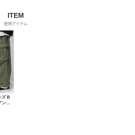
使用アイテム
ズ B
ーアンド
ルーズシ
トゴム
ル カー