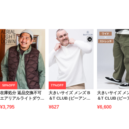
50%OFF
77%OFF
在庫処分 返品交換不可
大きいサイズ メンズ B
大きいサイズ メン
エアリアルライトダウン
＆T CLUB (ビーアンド
＆T CLUB (ビ
ナイロン ウエーブキル
ティークラブ) 綿100％
ティークラブ) 
¥3,795
¥627
¥6,600
ト ダウンベスト
サーマル ワッフルTシャ
ルエット ウエス
AERIAL LIGHT DOWN
ツ ヘンリーネック 長袖
ストレッチ ツイ
(B＆T CLUB) ビーアン
Tシャツ ロンT インナー
ゴ ロング パンツ
ドティークラブ 大きい