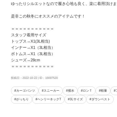
ゆったりシルエットなので履き心地も良く、楽に着用頂けます
是非この秋冬にオススメのアイテムです！

＝＝＝＝＝＝＝＝＝＝＝

スタッフ着用サイズ

トップス→X1(3L相当)

インナー→X1（3L相当）

ボトムス→X1（3L相当）

シューズ→28cm

＝＝＝＝＝＝＝＝＝＝＝
投稿日：2022-10-22 | ID：16697520
#カーゴパンツ
#スニーカー
#撥水
#ロンＴ
#軽量
#
#がっちり
#ヘンリーネックT
#3Lサイズ
#ダウンベスト