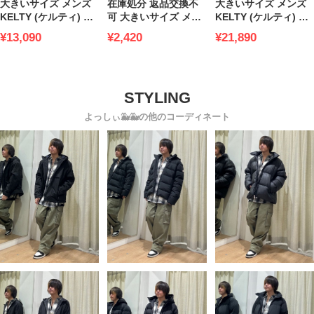
大きいサイズ メンズ
在庫処分 返品交換不
大きいサイズ メンズ
KELTY (ケルティ) チ
可 大きいサイズ メン
KELTY (ケルティ) 撥
ェック ポケット フラ
ズ B＆T CLUB (ビー
水 ミニロゴ 中綿 スタ
¥13,090
¥2,420
¥21,890
ンネル 長袖 シャツ
アンドティークラブ)
ンド ベスト
オーセンティックスウ
ェットシリーズ USA
コットン 裏起毛 カー
ゴパンツ
よっしぃ🐳🐳の他のコーディネート