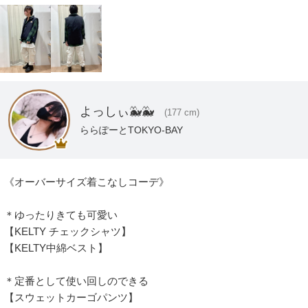
よっしぃ🐳🐳
(177 cm)
ららぽーとTOKYO-BAY
《オーバーサイズ着こなしコーデ》

＊ゆったりきても可愛い

【KELTY チェックシャツ】

【KELTY中綿ベスト】

＊定番として使い回しのできる

【スウェットカーゴパンツ】
