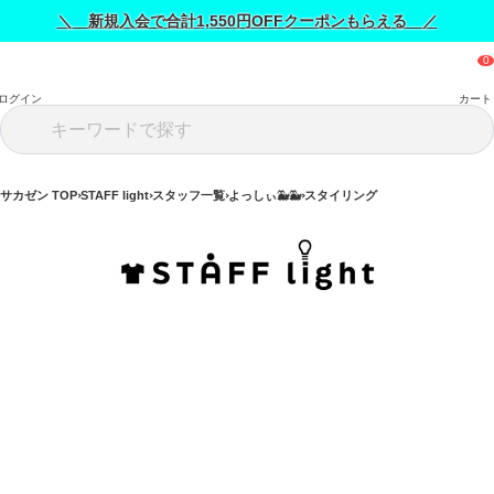
＼ 新規入会で合計1,550円OFFクーポンもらえる ／
ログイン
カート
サカゼン TOP
STAFF light
スタッフ一覧
よっしぃ🐳🐳
スタイリング