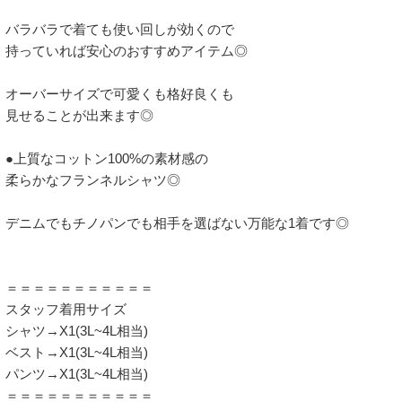
バラバラで着ても使い回しが効くので

持っていれば安心のおすすめアイテム◎

オーバーサイズで可愛くも格好良くも

見せることが出来ます◎

●上質なコットン100%の素材感の

柔らかなフランネルシャツ◎

デニムでもチノパンでも相手を選ばない万能な1着です◎

＝＝＝＝＝＝＝＝＝＝＝

スタッフ着用サイズ

シャツ→X1(3L~4L相当)

ベスト→X1(3L~4L相当)

パンツ→X1(3L~4L相当)

＝＝＝＝＝＝＝＝＝＝＝