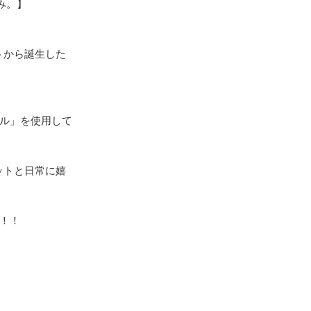
。】

クトから誕生した
ル」を使用して
ットと日常に嬉
！
