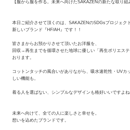
【服から服を作る。未来へ向けたSAKAZENの新たな取り組み
本日ご紹介させて頂くのは、SAKAZENのSDGsプロジェ
新しいブランド『HF/AH』です！！

皆さまからお預かりさせて頂いたお洋服を、

回収→再生までを循環させた地球に優しい「再生ポリエステ
おります。

コットンタッチの風合いがありながら、吸水速乾性・UVカ
しい機能も。

着る人を選ばない、シンプルなデザインも格好いいですよね！
未来へ向けて、全ての人に楽しさと幸せを。

想いを込めたブランドです。
