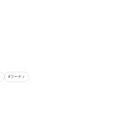
ト
#フーディ