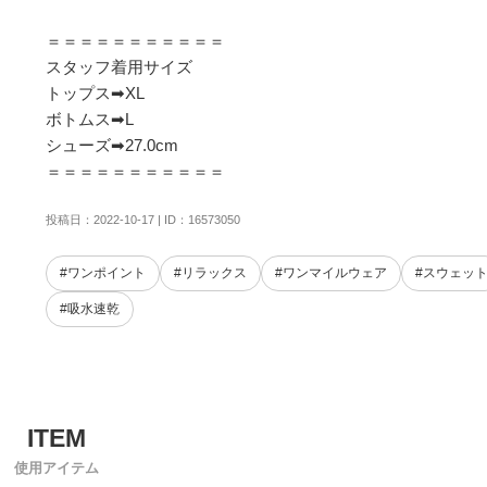
＝＝＝＝＝＝＝＝＝＝＝

スタッフ着用サイズ

トップス➡XL

ボトムス➡L

シューズ➡27.0cm

＝＝＝＝＝＝＝＝＝＝＝
投稿日：2022-10-17 | ID：16573050
#ワンポイント
#リラックス
#ワンマイルウェア
#スウェッ
#吸水速乾
使用アイテム