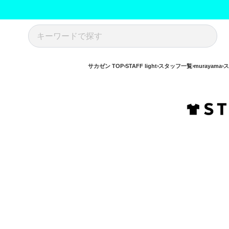
サカゼン TOP
STAFF light
スタッフ一覧
murayama
ス