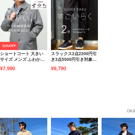
51%OFF
ショートコート 大きい
スラックス2点2200円引
サイズ メンズ ふわかる
き3点5500円引き対象商
WOOLLY+ シングル ビ
品 HYBRIDBIZ ハイブリ
¥7,990
¥9,790
ジネス 軽量 ストレッチ
ッドビズ サイドウエス
B＆T CLUB (ビーアンド
トゴム ストレッチ ノー
ティークラブ)
タック パンツ ウォッシ
ャブル 洗える すごいら
く セットアップ対応 入
学 卒業 行事 イベント ビ
ジカジ ゴルフ
OK