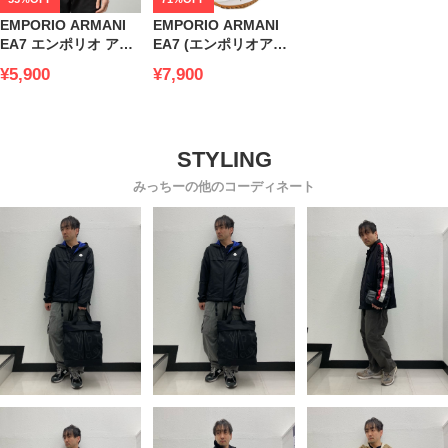
EMPORIO ARMANI
EMPORIO ARMANI
EA7 エンポリオ アル
EA7 (エンポリオアル
マーニ メンズ 半袖 T
マーニ) ブランド メン
¥5,900
¥7,900
シャツ イーグル ロゴ
ズ ロゴ ローカットス
プリント クルーネッ
ニーカー アルマーニ
ク ブランド 大きいサ
EAX8X114XK270
イズ
EA3LPT60PJ3NZ
みっちーの他のコーディネート