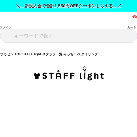
＼ 新規入会で合計1,550円OFFクーポンもらえる ／
ログイン
カート
サカゼン TOP
STAFF light
スタッフ一覧
みっちー
スタイリング