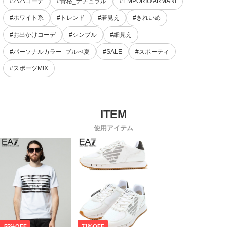
#パパコーデ
#骨格_ナチュラル
#EMPORIO ARMANI
#ホワイト系
#トレンド
#若見え
#きれいめ
#お出かけコーデ
#シンプル
#細見え
#パーソナルカラー_ブルべ夏
#SALE
#スポーティ
#スポーツMIX
使用アイテム
55%OFF
71%OFF