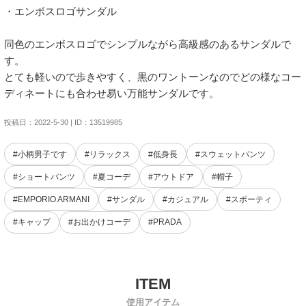
・エンボスロゴサンダル

同色のエンボスロゴでシンプルながら高級感のあるサンダルで
す。

とても軽いので歩きやすく、黒のワントーンなのでどの様なコー
ディネートにも合わせ易い万能サンダルです。
投稿日：2022-5-30 | ID：13519985
#小柄男子です
#リラックス
#低身長
#スウェットパンツ
#ショートパンツ
#夏コーデ
#アウトドア
#帽子
#EMPORIO ARMANI
#サンダル
#カジュアル
#スポーティ
#キャップ
#お出かけコーデ
#PRADA
使用アイテム