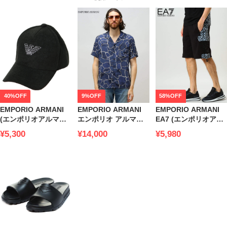
40%OFF
9%OFF
58%OFF
EMPORIO ARMANI
EMPORIO ARMANI
EMPORIO ARMANI
(エンポリオアルマー
エンポリオ アルマー
EA7 (エンポリオアル
ニ) パイル ロゴ キャ
ニ メンズ シャツ 総柄
マーニ) ジオメトリッ
¥5,300
¥14,000
¥5,980
ップ EA2317882R497
オープンカラー 半袖
ク 切り替え ショート
ブランド
リゾート 開襟 シャツ
パンツ
イーグル ロゴ
EA3LPS52PJ8BZ
EA2118232R467