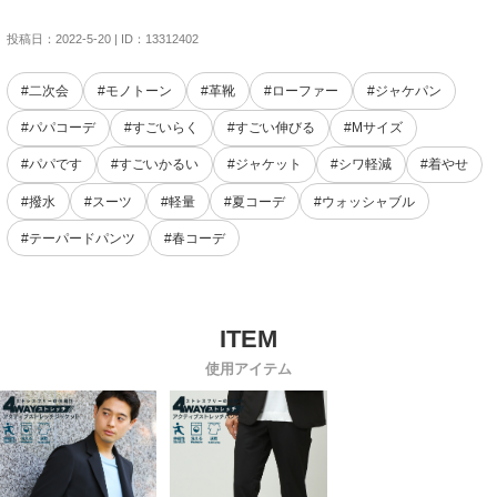
投稿日：2022-5-20 | ID：13312402
#二次会
#モノトーン
#革靴
#ローファー
#ジャケパン
#パパコーデ
#すごいらく
#すごい伸びる
#Mサイズ
#パパです
#すごいかるい
#ジャケット
#シワ軽減
#着やせ
#撥水
#スーツ
#軽量
#夏コーデ
#ウォッシャブル
#テーパードパンツ
#春コーデ
使用アイテム