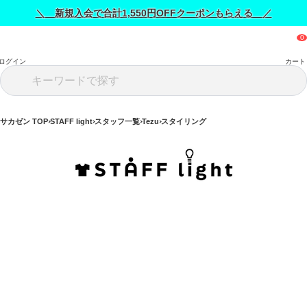
＼ 新規入会で合計1,550円OFFクーポンもらえる ／
ログイン
カート
サカゼン TOP
STAFF light
スタッフ一覧
Tezu
スタイリング