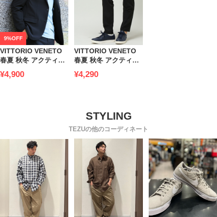
9%OFF
VITTORIO VENETO
VITTORIO VENETO
春夏 秋冬 アクティブ
春夏 秋冬 アクティブ
ストレッチジャケット
ストレッチパンツ
¥4,900
¥4,290
4WAYストレッチ 無地
4WAYストレッチ 無地
シングル 2ツ釦 通年
ノータック ウエスト
オールシーズン
ゴム ロングパンツ 裾
actvsu
上げ済み 通年 オール
シーズン actvsu
TEZUの他のコーディネート